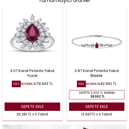
Tamamlayıcı Ürünler
3.07 Karat Pırlanta Yakut
0.87 Karat Pırlanta Yakut
Yüzük
Bileklik
78.843
TL
43.992
TL
157.685
TL
87.984
TL
%
50
%
50
SEPETTE 5.000 TL İNDIRIM
38.992 TL
SEPETE EKLE
SEPETE EKLE
26.281 TL x 3 Taksit
12.997TL x 3 Taksit