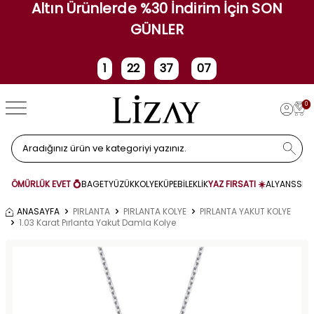
Altın Ürünlerde %30 İndirim İçin SON
GÜNLER
1
22
37
07
Gün
Saat
Dakika
Saniye
0
ÖMÜRLÜK EVET 💍
BAGET
YÜZÜK
KOLYE
KÜPE
BİLEKLİK
YAZ FIRSATI ☀️
ALYANS
SET
ANASAYFA
PIRLANTA
PIRLANTA KOLYE
PIRLANTA YAKUT KOLYE
1.03 Karat Pırlanta Yakut Damla Kolye