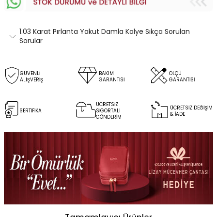
1.03 Karat Pırlanta Yakut Damla Kolye Sıkça Sorulan
Sorular
GÜVENLİ
BAKIM
ÖLÇÜ
ALIŞVERİŞ
GARANTİSİ
GARANTİSİ
ÜCRETSİZ
ÜCRETSİZ DEĞİŞİM
SERTİFİKA
SİGORTALI
& İADE
GÖNDERİM