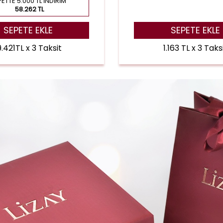
ETTE 5.000 TL İNDIRIM
58.262 TL
SEPETE EKLE
SEPETE EKLE
9.421TL x 3 Taksit
1.163 TL x 3 Taks