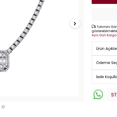
Tahmini Gönd
gösterebilmekte
Aynı Gün Karg
Ürün Açıkl
Ödeme Seç
İade Koşulla