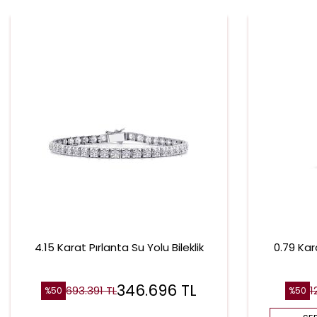
4.15 Karat Pırlanta Su Yolu Bileklik
0.79 Kar
346.696
TL
693.391
TL
1
%
50
%
50