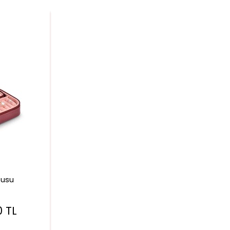
tusu
0
TL