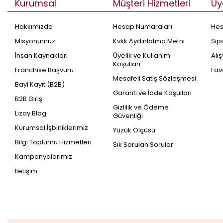
Kurumsal
Müşteri Hizmetleri
Üy
Hakkımızda
Hesap Numaraları
He
Misyonumuz
Kvkk Aydınlatma Metni
Sip
İnsan Kaynakları
Üyelik ve Kullanım
Alı
Koşulları
Franchise Başvuru
Fav
Mesafeli Satış Sözleşmesi
Bayi Kayıt (B2B)
Garanti ve İade Koşulları
B2B Giriş
Gizlilik ve Ödeme
Lizay Blog
Güvenliği
Kurumsal İşbirliklerimiz
Yüzük Ölçüsü
Bilgi Toplumu Hizmetleri
Sık Sorulan Sorular
Kampanyalarımız
İletişim