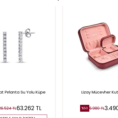
at Pırlanta Su Yolu Küpe
Lizay Mücevher Ku
63.262
TL
3.49
26.524
TL
6.980
TL
%
50