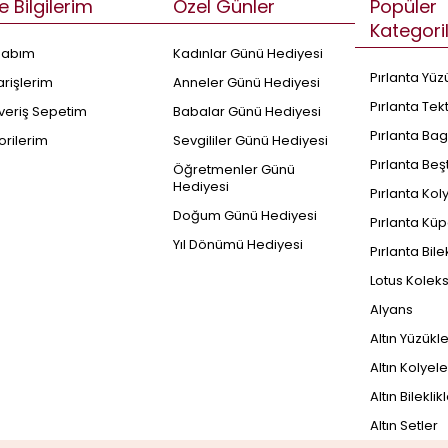
e Bilgilerim
Özel Günler
Popüler
Kategori
sabım
Kadınlar Günü Hediyesi
Pırlanta Yüz
arişlerim
Anneler Günü Hediyesi
Pırlanta Tek
şveriş Sepetim
Babalar Günü Hediyesi
Pırlanta Bag
orilerim
Sevgililer Günü Hediyesi
Pırlanta Beş
Öğretmenler Günü
Hediyesi
Pırlanta Kol
Doğum Günü Hediyesi
Pırlanta Küp
Yıl Dönümü Hediyesi
Pırlanta Bile
Lotus Kolek
Alyans
Altın Yüzükl
Altın Kolyele
Altın Bileklik
Altın Setler