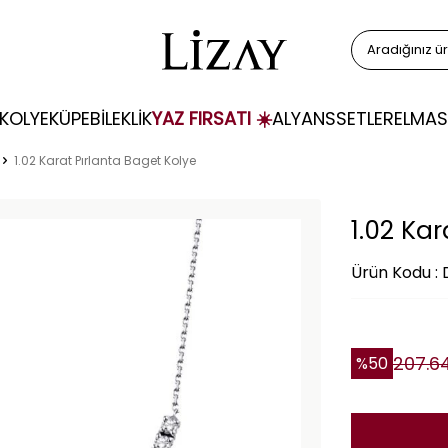
KOLYE
KÜPE
BİLEKLİK
YAZ FIRSATI ☀️
ALYANS
SETLER
ELMAS
1.02 Karat Pırlanta Baget Kolye
1.02 Kar
Ürün Kodu :
207.6
%
50