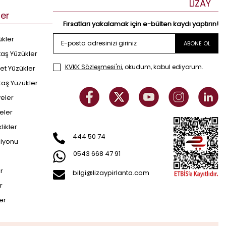
LİZAY
ler
Fırsatları yakalamak için e-bülten kaydı yaptırın!
ükler
ABONE OL
taş Yüzükler
KVKK Sözleşmesi'ni
, okudum, kabul ediyorum.
et Yüzükler
taş Yüzükler
yeler
eler
klikler
444 50 74
siyonu
0543 668 47 91
er
bilgi@lizaypirlanta.com
r
ler