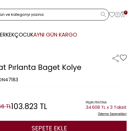
0
ERKEK
ÇOCUK
AYNI GÜN KARGO
at Pırlanta Baget Kolye
 DN47183
PEŞİN FİYATINA
103.823
TL
46
TL
34.608 TL x 3 Taksit
Ödeme Seçenekleri
SEPETE EKLE