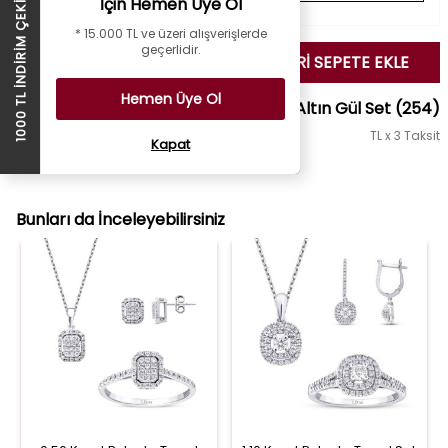
İçin Hemen Üye Ol
1000 TL İNDİRİM ÇEKİ
* 15.000 TL ve üzeri alışverişlerde
geçerlidir.
SEÇİLENLERİ SEPETE EKLE
Hemen Üye Ol
Altın Gül Set
(254)
TL x 3 Taksit
Kapat
Set Fiyatı :
85.536 TL
TL
Bunları da İnceleyebilirsiniz