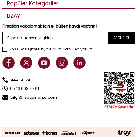
Popüler Kategoriler
LİZAY
Fırsatları yakalamak için e-bülten kaydı yaptırın!
ABONE OL
KVKK Sözleşmesi'ni
, okudum, kabul ediyorum.
444 50 74
0543 668 47 91
bilgi@lizaypirlanta.com