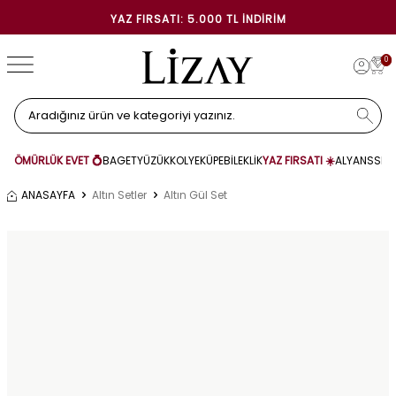
YAZ FIRSATI: 5.000 TL İNDIRIM
0
ÖMÜRLÜK EVET 💍
BAGET
YÜZÜK
KOLYE
KÜPE
BİLEKLİK
YAZ FIRSATI ☀️
ALYANS
SET
ANASAYFA
Altın Setler
Altın Gül Set