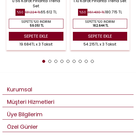
0.56 Karat Pırlanta Trend
1.10 Karat Pırlanta Trend Set
Set
65.612 TL
180.715 TL
131.224 TL
361.430 TL
%50
%50
SEPETTE %10 İNDIRIM
SEPETTE %10 İNDIRIM
59.051 TL
162.644 TL
SEPETE EKLE
SEPETE EKLE
19.684TL x 3 Taksit
54.215TL x 3 Taksit
Kurumsal
Müşteri Hizmetleri
Üye Bilgilerim
Özel Günler