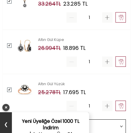
33.264
TL
23.285
TL
Altın Gül Küpe
26.994
TL
18.896
TL
Altın Gül Yüzük
25.278
TL
17.695
TL
×
Yeni Üyeliğe Özel 1000 TL
❯
İndirim