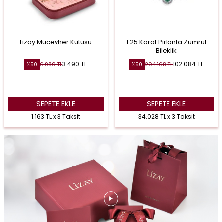
Lizay Mücevher Kutusu
1.25 Karat Pırlanta Zümrüt
Bileklik
3.490
TL
102.084
TL
6.980
TL
204.168
TL
%
50
%
50
SEPETE EKLE
SEPETE EKLE
1.163 TL x 3 Taksit
34.028 TL x 3 Taksit