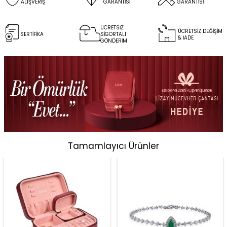
ALIŞVERİŞ
GARANTİSİ
GARANTİSİ
ÜCRETSİZ
ÜCRETSİZ DEĞİŞİM
SERTİFİKA
SİGORTALI
& İADE
GÖNDERİM
Tamamlayıcı Ürünler