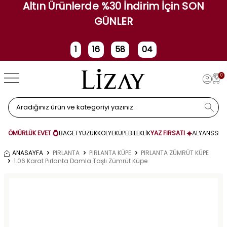
Altın Ürünlerde %30 İndirim İçin SON
GÜNLER
1
16
58
03
Gün
Saat
Dakika
Saniye
0
ÖMÜRLÜK EVET 💍
BAGET
YÜZÜK
KOLYE
KÜPE
BİLEKLİK
YAZ FIRSATI ☀️
ALYANS
SET
ANASAYFA
PIRLANTA
PIRLANTA KÜPE
PIRLANTA ZÜMRÜT KÜPE
1.06 Karat Pırlanta Damla Taşlı Zümrüt Küpe