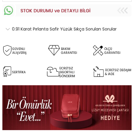
0.91 Karat Pırlanta Safir Yüzük Sıkça Sorulan Sorular
GÜVENLİ
BAKIM
ÖLÇÜ
ALIŞVERİŞ
GARANTİSİ
GARANTİSİ
ÜCRETSİZ
ÜCRETSİZ DEĞİŞİM
SERTİFİKA
SİGORTALI
& İADE
GÖNDERİM