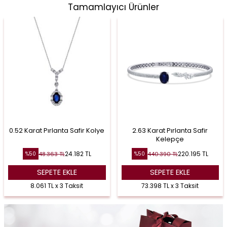
Tamamlayıcı Ürünler
0.52 Karat Pırlanta Safir Kolye
2.63 Karat Pırlanta Safir
Kelepçe
24.182
TL
220.195
TL
48.363
TL
440.390
TL
%
50
%
50
SEPETE EKLE
SEPETE EKLE
8.061 TL x 3 Taksit
73.398 TL x 3 Taksit