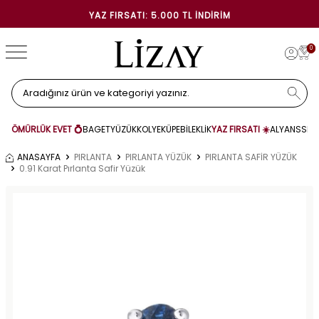
YAZ FIRSATI: 5.000 TL İNDIRIM
0
ÖMÜRLÜK EVET 💍
BAGET
YÜZÜK
KOLYE
KÜPE
BİLEKLİK
YAZ FIRSATI ☀️
ALYANS
SET
ANASAYFA
PIRLANTA
PIRLANTA YÜZÜK
PIRLANTA SAFİR YÜZÜK
0.91 Karat Pırlanta Safir Yüzük