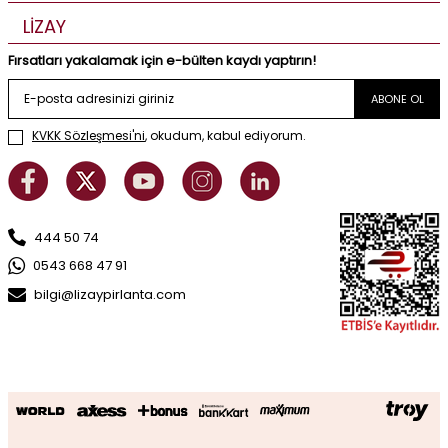
LİZAY
Fırsatları yakalamak için e-bülten kaydı yaptırın!
ABONE OL
KVKK Sözleşmesi'ni
, okudum, kabul ediyorum.
444 50 74
0543 668 47 91
bilgi@lizaypirlanta.com