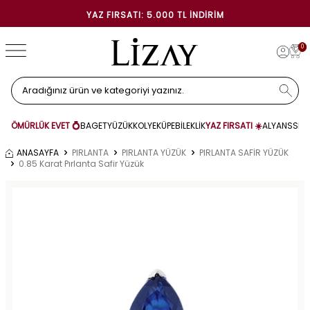
YAZ FIRSATI: 5.000 TL İNDIRIM
0
ÖMÜRLÜK EVET 💍
BAGET
YÜZÜK
KOLYE
KÜPE
BİLEKLİK
YAZ FIRSATI ☀️
ALYANS
SET
ANASAYFA
PIRLANTA
PIRLANTA YÜZÜK
PIRLANTA SAFİR YÜZÜK
0.85 Karat Pırlanta Safir Yüzük