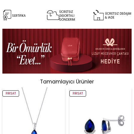
ÜCRETSİZ
ÜCRETSİZ DEĞİŞİM
SERTİFİKA
SİGORTALI
& İADE
GÖNDERİM
Tamamlayıcı Ürünler
FIRSAT
FIRSAT