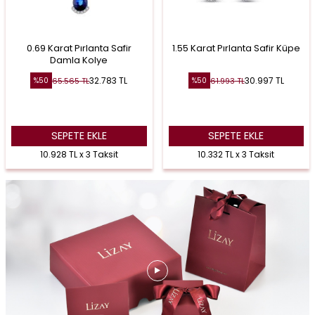
0.69 Karat Pırlanta Safir
1.55 Karat Pırlanta Safir Küpe
Damla Kolye
32.783
TL
30.997
TL
65.565
TL
61.993
TL
%
50
%
50
SEPETE EKLE
SEPETE EKLE
10.928 TL x 3 Taksit
10.332 TL x 3 Taksit