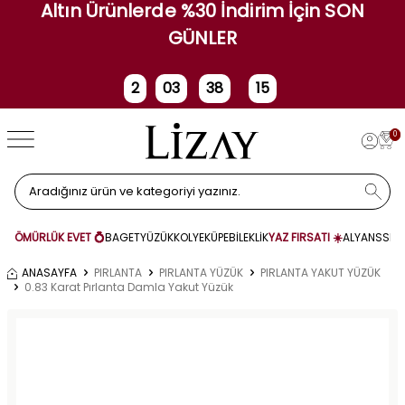
Altın Ürünlerde %30 İndirim İçin SON
GÜNLER
2
03
38
15
Gün
Saat
Dakika
Saniye
0
ÖMÜRLÜK EVET 💍
BAGET
YÜZÜK
KOLYE
KÜPE
BİLEKLİK
YAZ FIRSATI ☀️
ALYANS
SET
ANASAYFA
PIRLANTA
PIRLANTA YÜZÜK
PIRLANTA YAKUT YÜZÜK
0.83 Karat Pırlanta Damla Yakut Yüzük