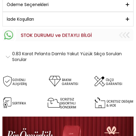
Ödeme Seçenekleri
İade Koşulları
0.83 Karat Pırlanta Damla Yakut Yüzük Sıkça Sorulan
Sorular
GÜVENLİ
BAKIM
ÖLÇÜ
ALIŞVERİŞ
GARANTİSİ
GARANTİSİ
ÜCRETSİZ
ÜCRETSİZ DEĞİŞİM
SERTİFİKA
SİGORTALI
& İADE
GÖNDERİM