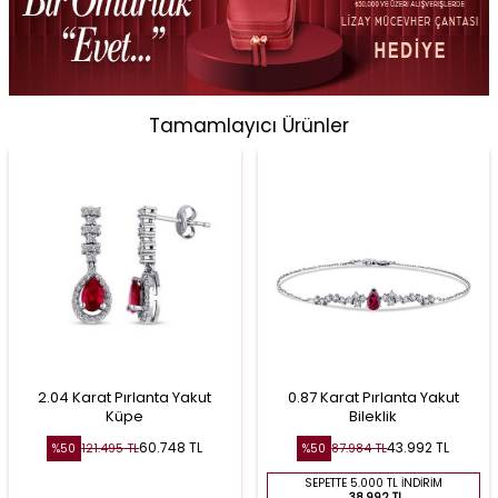
Tamamlayıcı Ürünler
2.04 Karat Pırlanta Yakut
0.87 Karat Pırlanta Yakut
Küpe
Bileklik
60.748
TL
43.992
TL
121.495
TL
87.984
TL
%
50
%
50
SEPETTE 5.000 TL İNDIRIM
38.992 TL