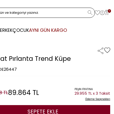
0
ERKEK
ÇOCUK
AYNI GÜN KARGO
rat Pırlanta Trend Küpe
 DE26447
PEŞİN FİYATINA
89.864
TL
8
TL
29.955 TL x 3 Taksit
Ödeme Seçenekleri
SEPETE EKLE