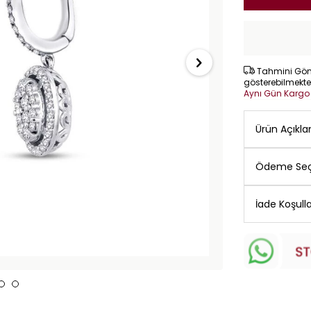
Tahmini Gönd
gösterebilmekte
Aynı Gün Karg
Ürün Açıkl
Ödeme Seç
İade Koşulla