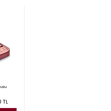
tusu
0
TL