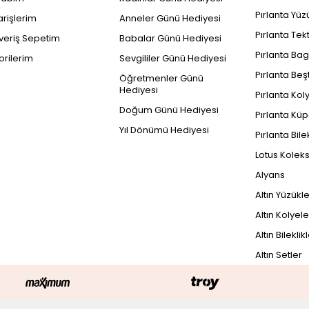
Pırlanta Yüz
arişlerim
Anneler Günü Hediyesi
Pırlanta Tek
şveriş Sepetim
Babalar Günü Hediyesi
Pırlanta Bag
orilerim
Sevgililer Günü Hediyesi
Pırlanta Beş
Öğretmenler Günü
Hediyesi
Pırlanta Kol
Doğum Günü Hediyesi
Pırlanta Küp
Yıl Dönümü Hediyesi
Pırlanta Bile
Lotus Kolek
Alyans
Altın Yüzükl
Altın Kolyele
Altın Bileklik
Altın Setler
PEŞİN FİYATINA
1
29.955 TL x 3 Taksit