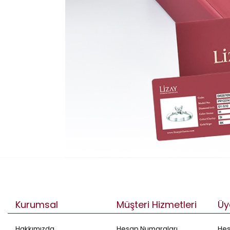
Kurumsal
Müşteri Hizmetleri
Üy
Hakkımızda
Hesap Numaraları
He