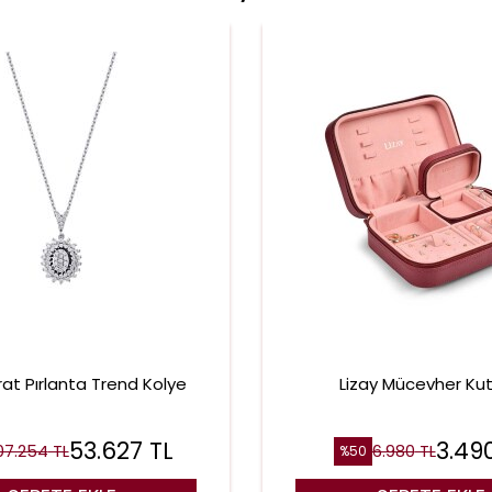
rat Pırlanta Trend Kolye
Lizay Mücevher Ku
53.627
TL
3.49
07.254
TL
6.980
TL
%
50