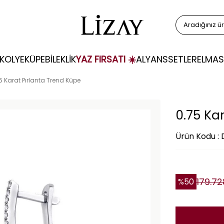
KOLYE
KÜPE
BİLEKLİK
YAZ FIRSATI ☀️
ALYANS
SETLER
ELMAS
5 Karat Pırlanta Trend Küpe
0.75 Ka
Ürün Kodu :
179.72
%
50