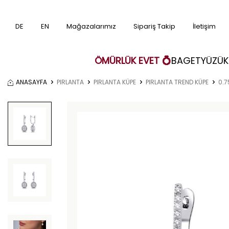
DE
EN
Mağazalarımız
Sipariş Takip
İletişim
ÖMÜRLÜK EVET 💍
BAGET
YÜZÜK
ANASAYFA
PIRLANTA
PIRLANTA KÜPE
PIRLANTA TREND KÜPE
0.7