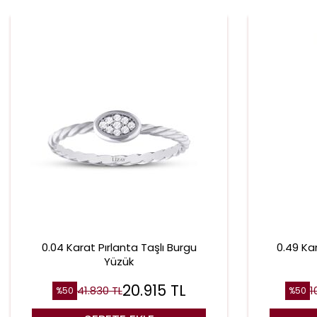
0.04 Karat Pırlanta Taşlı Burgu
0.49 Ka
Yüzük
20.915
TL
41.830
TL
1
%
50
%
50