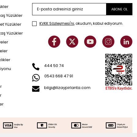
ükler
ABONE OL
taş Yüzükler
KVKK Sözleşmesi'ni
, okudum, kabul ediyorum.
et Yüzükler
taş Yüzükler
yeler
eler
klikler
444 50 74
siyonu
0543 668 47 91
er
bilgi@lizaypirlanta.com
r
ler
79.728
TL
SEPETE EKLE
89.864
TL