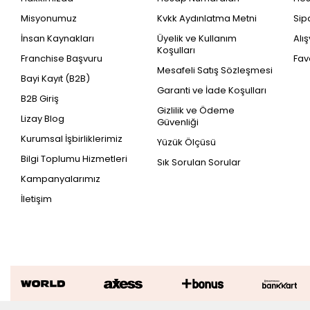
Misyonumuz
Kvkk Aydınlatma Metni
Sip
İnsan Kaynakları
Üyelik ve Kullanım
Alı
Koşulları
Franchise Başvuru
Fav
Mesafeli Satış Sözleşmesi
Bayi Kayıt (B2B)
Garanti ve İade Koşulları
B2B Giriş
Gizlilik ve Ödeme
Lizay Blog
Güvenliği
Kurumsal İşbirliklerimiz
Yüzük Ölçüsü
Bilgi Toplumu Hizmetleri
Sık Sorulan Sorular
Kampanyalarımız
İletişim
0.75 Karat Pırlanta Trend Küpe