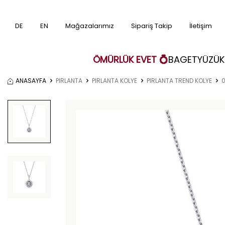
DE
EN
Mağazalarımız
Sipariş Takip
İletişim
ÖMÜRLÜK EVET 💍
BAGET
YÜZÜK
ANASAYFA
PIRLANTA
PIRLANTA KOLYE
PIRLANTA TREND KOLYE
0