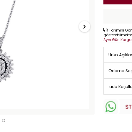
Tahmini Gönd
gösterebilmekte
Aynı Gün Karg
Ürün Açıkl
Ödeme Seç
İade Koşulla