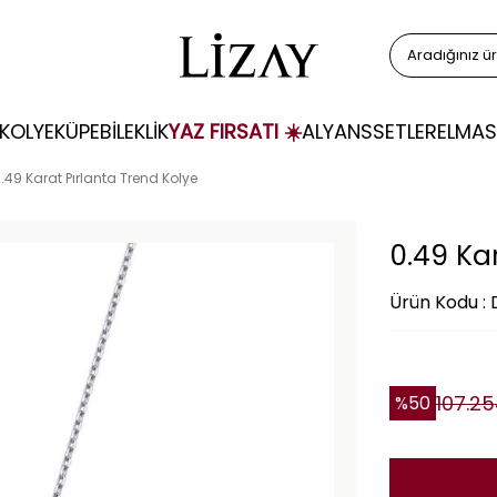
KOLYE
KÜPE
BİLEKLİK
YAZ FIRSATI ☀️
ALYANS
SETLER
ELMAS
.49 Karat Pırlanta Trend Kolye
0.49 Ka
Ürün Kodu :
107.2
%
50