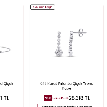
Aynı Gün Kargo
nd Çiçek
0.17 Karat Pırlanta Çiçek Trend
Küpe
1
TL
28.318
TL
56.635
TL
%
50