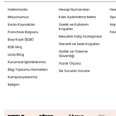
Hakkımızda
Hesap Numaraları
He
Misyonumuz
Kvkk Aydınlatma Metni
Sip
İnsan Kaynakları
Üyelik ve Kullanım
Alı
Koşulları
Franchise Başvuru
Fav
Mesafeli Satış Sözleşmesi
Bayi Kayıt (B2B)
Garanti ve İade Koşulları
B2B Giriş
Gizlilik ve Ödeme
Lizay Blog
Güvenliği
Kurumsal İşbirliklerimiz
Yüzük Ölçüsü
Bilgi Toplumu Hizmetleri
Sık Sorulan Sorular
Kampanyalarımız
İletişim