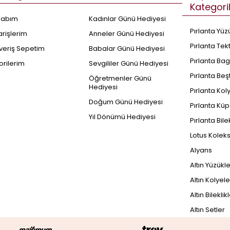
Kategori
sabım
Kadınlar Günü Hediyesi
Pırlanta Yüz
arişlerim
Anneler Günü Hediyesi
Pırlanta Tek
şveriş Sepetim
Babalar Günü Hediyesi
Pırlanta Bag
orilerim
Sevgililer Günü Hediyesi
Pırlanta Beş
Öğretmenler Günü
Hediyesi
Pırlanta Kol
Doğum Günü Hediyesi
Pırlanta Küp
Yıl Dönümü Hediyesi
Pırlanta Bile
Lotus Kolek
Alyans
Altın Yüzükl
Altın Kolyele
Altın Bileklik
Altın Setler