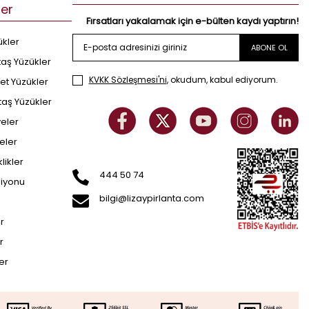
ler
Fırsatları yakalamak için e-bülten kaydı yaptırın!
ükler
ABONE OL
taş Yüzükler
KVKK Sözleşmesi'ni
, okudum, kabul ediyorum.
et Yüzükler
taş Yüzükler
yeler
eler
klikler
444 50 74
siyonu
bilgi@lizaypirlanta.com
er
r
ler