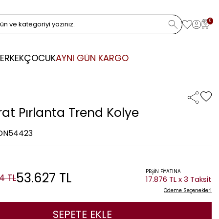
0
ERKEK
ÇOCUK
AYNI GÜN KARGO
rat Pırlanta Trend Kolye
 DN54423
PEŞİN FİYATINA
53.627
TL
54
TL
17.876 TL x 3 Taksit
Ödeme Seçenekleri
SEPETE EKLE