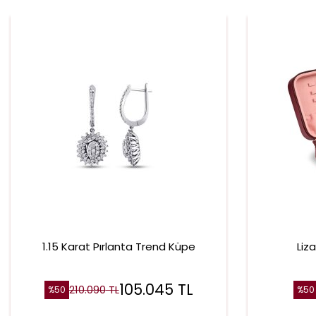
1.15 Karat Pırlanta Trend Küpe
Liz
105.045
TL
210.090
TL
%
50
%
50