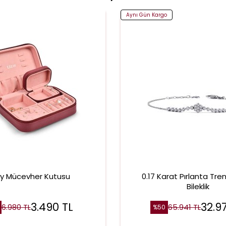
Aynı Gün Kargo
ay Mücevher Kutusu
0.17 Karat Pırlanta Tre
Bileklik
3.490
TL
32.97
6.980
TL
65.941
TL
%
50