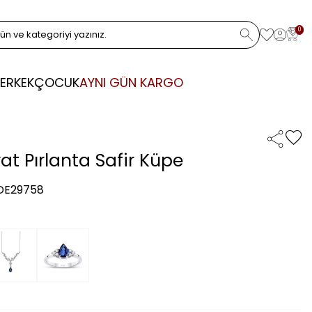
0
ERKEK
ÇOCUK
AYNI GÜN KARGO
at Pırlanta Safir Küpe
 DE29758