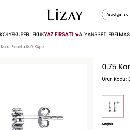
KOLYE
KÜPE
BİLEKLİK
YAZ FIRSATI ☀️
ALYANS
SETLER
ELMAS
 Karat Pırlanta Safir Küpe
0.75 Kar
Ürün Kodu :
Seçiniz