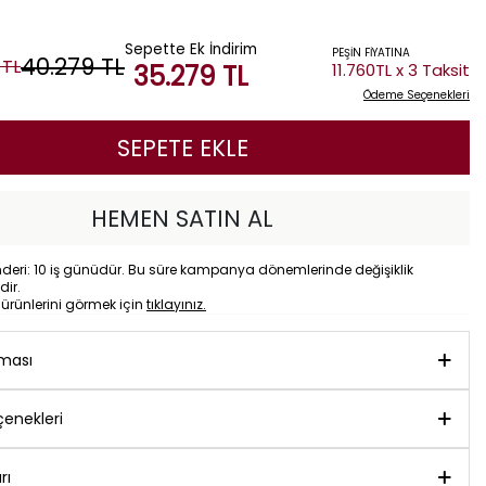
Sepette Ek İndirim
PEŞİN FİYATINA
40.279
TL
TL
35.279
TL
11.760TL x 3 Taksit
Ödeme Seçenekleri
SEPETE EKLE
HEMEN SATIN AL
eri: 10 iş günüdür. Bu süre kampanya dönemlerinde değişiklik
dir.
o
ürünlerini görmek için
tıklayınız.
aması
enekleri
rı