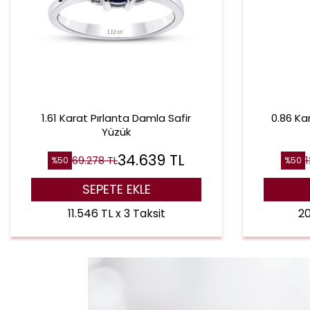
1.61 Karat Pırlanta Damla Safir
0.86 Ka
Yüzük
34.639
TL
69.278
TL
1
%
50
%
50
SEPETE EKLE
11.546 TL x 3 Taksit
20