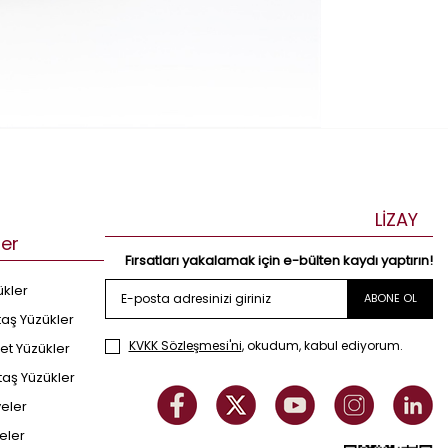
LİZAY
ler
Fırsatları yakalamak için e-bülten kaydı yaptırın!
ükler
ABONE OL
taş Yüzükler
KVKK Sözleşmesi'ni
, okudum, kabul ediyorum.
et Yüzükler
taş Yüzükler
yeler
eler