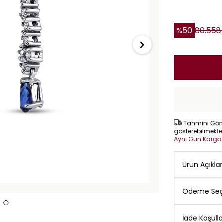
%
50
80.558
Tahmini Gönd
gösterebilmekte
Aynı Gün Karg
Ürün Açıkl
Ödeme Seç
İade Koşulla