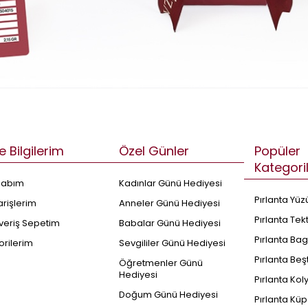
e Bilgilerim
Özel Günler
Popüler
Kategori
sabım
Kadınlar Günü Hediyesi
Pırlanta Yüz
arişlerim
Anneler Günü Hediyesi
Pırlanta Tek
şveriş Sepetim
Babalar Günü Hediyesi
Pırlanta Bag
orilerim
Sevgililer Günü Hediyesi
Pırlanta Beş
Öğretmenler Günü
Hediyesi
Pırlanta Kol
Doğum Günü Hediyesi
Pırlanta Küp