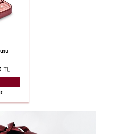
tusu
0
TL
it