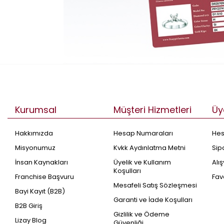
Kurumsal
Müşteri Hizmetleri
Üy
Hakkımızda
Hesap Numaraları
He
Misyonumuz
Kvkk Aydınlatma Metni
Sip
İnsan Kaynakları
Üyelik ve Kullanım
Alı
Koşulları
Franchise Başvuru
Fav
Mesafeli Satış Sözleşmesi
Bayi Kayıt (B2B)
Garanti ve İade Koşulları
B2B Giriş
Gizlilik ve Ödeme
Lizay Blog
Güvenliği