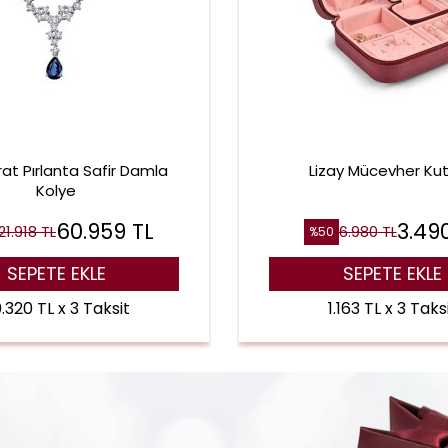
rat Pırlanta Safir Damla
Lizay Mücevher Ku
Kolye
60.959
TL
3.49
21.918
TL
6.980
TL
%
50
SEPETE EKLE
SEPETE EKLE
.320 TL x 3 Taksit
1.163 TL x 3 Taks