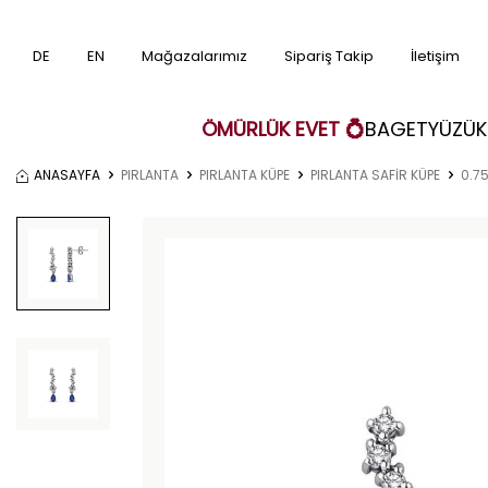
DE
EN
Mağazalarımız
Sipariş Takip
İletişim
ÖMÜRLÜK EVET 💍
BAGET
YÜZÜK
ANASAYFA
PIRLANTA
PIRLANTA KÜPE
PIRLANTA SAFİR KÜPE
0.75