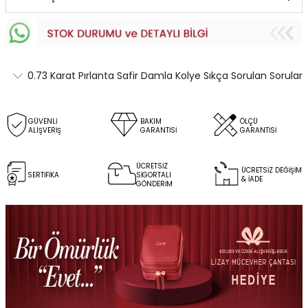
0.73 Karat Pırlanta Safir Damla Kolye Sıkça Sorulan Sorular
GÜVENLİ
BAKIM
ÖLÇÜ
ALIŞVERİŞ
GARANTİSİ
GARANTİSİ
ÜCRETSİZ
ÜCRETSİZ DEĞİŞİM
SERTİFİKA
SİGORTALI
& İADE
GÖNDERİM