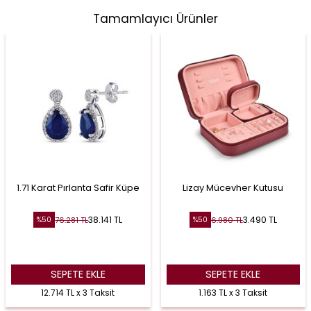
Tamamlayıcı Ürünler
1.71 Karat Pırlanta Safir Küpe
Lizay Mücevher Kutusu
38.141
TL
3.490
TL
76.281
TL
6.980
TL
%
50
%
50
SEPETE EKLE
SEPETE EKLE
12.714 TL x 3 Taksit
1.163 TL x 3 Taksit