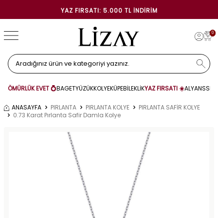
YAZ FIRSATI: 5.000 TL İNDIRIM
0
ÖMÜRLÜK EVET 💍
BAGET
YÜZÜK
KOLYE
KÜPE
BİLEKLİK
YAZ FIRSATI ☀️
ALYANS
SET
ANASAYFA
PIRLANTA
PIRLANTA KOLYE
PIRLANTA SAFİR KOLYE
0.73 Karat Pırlanta Safir Damla Kolye