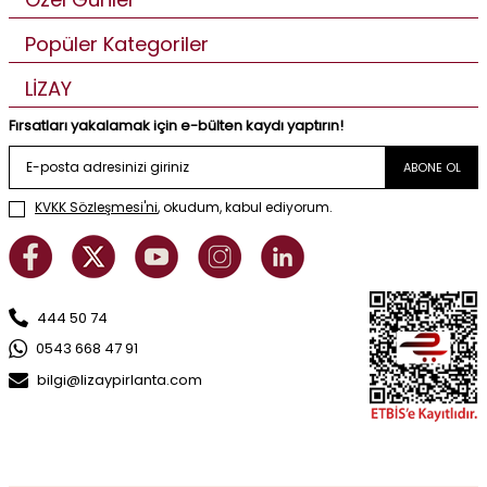
Popüler Kategoriler
LİZAY
Fırsatları yakalamak için e-bülten kaydı yaptırın!
ABONE OL
KVKK Sözleşmesi'ni
, okudum, kabul ediyorum.
444 50 74
0543 668 47 91
bilgi@lizaypirlanta.com