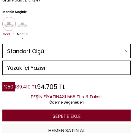
Ürün Kodu : DRT1247
Montür Seçiniz
Montür 1
Montür
2
94.705
TL
%
50
189.410
TL
PEŞİN FİYATINA
31.568 TL x 3 Taksit
Ödeme Seçenekleri
SEPETE EKLE
HEMEN SATIN AL