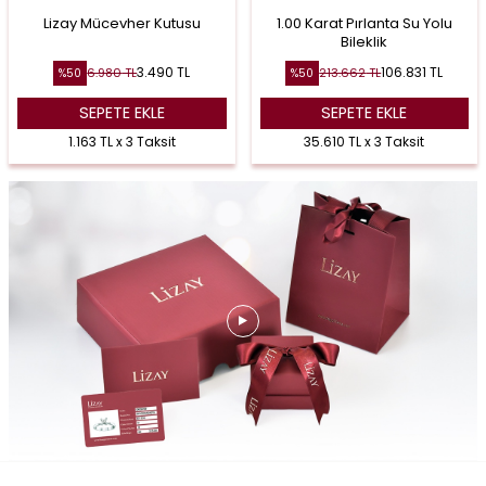
Lizay Mücevher Kutusu
1.00 Karat Pırlanta Su Yolu
Bileklik
3.490
TL
106.831
TL
6.980
TL
213.662
TL
%
50
%
50
SEPETE EKLE
SEPETE EKLE
1.163 TL x 3 Taksit
35.610 TL x 3 Taksit