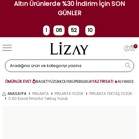
Altın Ürünlerde %30 İndirim İçin SON
GÜNLER
1
06
52
09
Gün
Saat
Dakika
Saniye
0
ÖMÜRLÜK EVET 💍
BAGET
YÜZÜK
KOLYE
KÜPE
BİLEKLİK
YAZ FIRSATI ☀️
ALYANS
SET
ANASAYFA
PIRLANTA
PIRLANTA YÜZÜK
PIRLANTA TEKTAŞ YÜZÜK
0.60 Karat Pırlanta Tektaş Yüzük