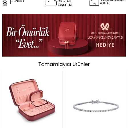
SERTİFİKA
SİGORTALI
& İADE
GÖNDERİM
Tamamlayıcı Ürünler