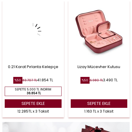
0.21 Karat Pırlanta Kelepçe
Lizay Mücevher Kutusu
41.854
TL
3.490
TL
83.707
TL
6.980
TL
%
50
%
50
SEPETTE 5.000 TL İNDIRIM
36.854 TL
SEPETE EKLE
SEPETE EKLE
12.285TL x 3 Taksit
1.163 TL x 3 Taksit