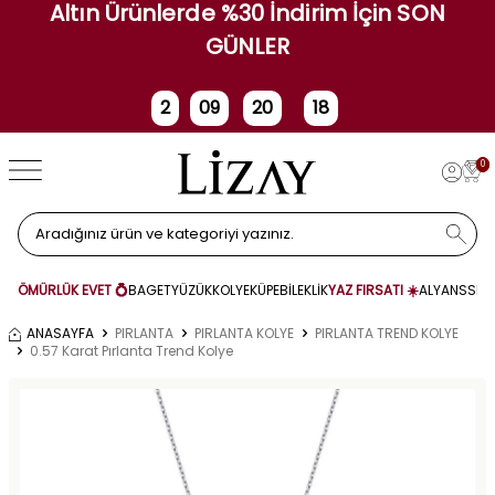
Altın Ürünlerde %30 İndirim İçin SON
GÜNLER
2
09
20
18
Gün
Saat
Dakika
Saniye
0
ÖMÜRLÜK EVET 💍
BAGET
YÜZÜK
KOLYE
KÜPE
BİLEKLİK
YAZ FIRSATI ☀️
ALYANS
SET
ANASAYFA
PIRLANTA
PIRLANTA KOLYE
PIRLANTA TREND KOLYE
0.57 Karat Pırlanta Trend Kolye