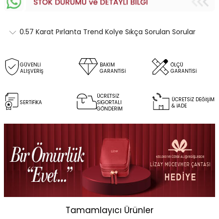
0.57 Karat Pırlanta Trend Kolye Sıkça Sorulan Sorular
GÜVENLİ
BAKIM
ÖLÇÜ
ALIŞVERİŞ
GARANTİSİ
GARANTİSİ
ÜCRETSİZ
ÜCRETSİZ DEĞİŞİM
SERTİFİKA
SİGORTALI
& İADE
GÖNDERİM
Tamamlayıcı Ürünler