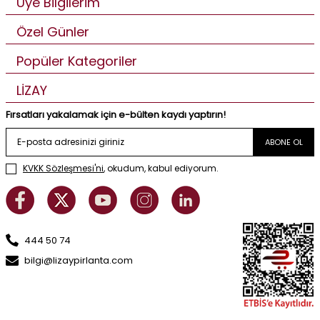
Üye Bilgilerim
Özel Günler
Popüler Kategoriler
LİZAY
Fırsatları yakalamak için e-bülten kaydı yaptırın!
ABONE OL
KVKK Sözleşmesi'ni
, okudum, kabul ediyorum.
444 50 74
bilgi@lizaypirlanta.com