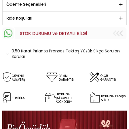
Ödeme Seçenekleri
İade Koşulları
0.50 Karat Pırlanta Prenses Tektaş Yüzük Sıkça Sorulan
Sorular
GÜVENLİ
BAKIM
ÖLÇÜ
ALIŞVERİŞ
GARANTİSİ
GARANTİSİ
ÜCRETSİZ
ÜCRETSİZ DEĞİŞİM
SERTİFİKA
SİGORTALI
& İADE
GÖNDERİM