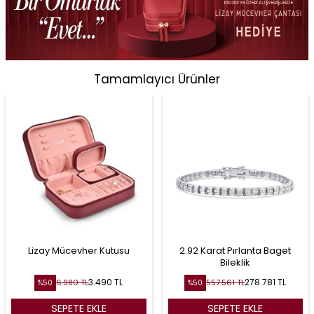
Tamamlayıcı Ürünler
Lizay Mücevher Kutusu
2.92 Karat Pırlanta Baget
Bileklik
3.490
TL
278.781
TL
6.980
TL
557.561
TL
%
50
%
50
SEPETE EKLE
SEPETE EKLE