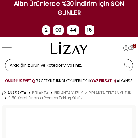
Altın Ürünlerde %30 İndirim İçin SON
GÜNLER
2
09
44
15
Gün
Saat
Dakika
Saniye
0
ÖMÜRLÜK EVET 💍
BAGET
YÜZÜK
KOLYE
KÜPE
BİLEKLİK
YAZ FIRSATI ☀️
ALYANS
SET
ANASAYFA
PIRLANTA
PIRLANTA YÜZÜK
PIRLANTA TEKTAŞ YÜZÜK
0.50 Karat Pırlanta Prenses Tektaş Yüzük