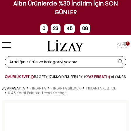
Altın Ürünlerde %30 İndirim İçin SON
GÜNLER
0
23
45
08
Gün
Saat
Dakika
Saniye
0
ÖMÜRLÜK EVET 💍
BAGET
YÜZÜK
KOLYE
KÜPE
BİLEKLİK
YAZ FIRSATI ☀️
ALYANS
SET
ANASAYFA
PIRLANTA
PIRLANTA BİLEKLİK
PIRLANTA KELEPÇE
0.45 Karat Pırlanta Trend Kelepçe