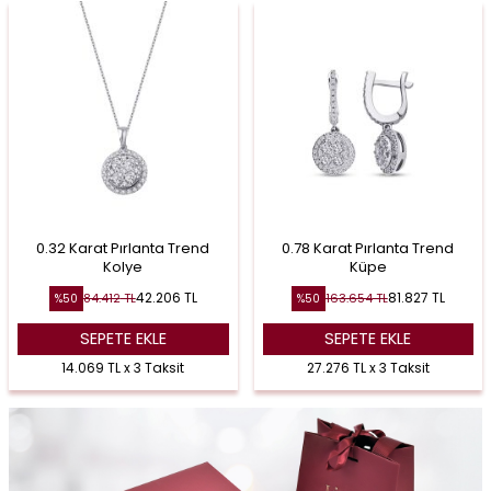
0.32 Karat Pırlanta Trend
0.78 Karat Pırlanta Trend
Kolye
Küpe
42.206
TL
81.827
TL
84.412
TL
163.654
TL
%
50
%
50
SEPETE EKLE
SEPETE EKLE
14.069 TL x 3 Taksit
27.276 TL x 3 Taksit