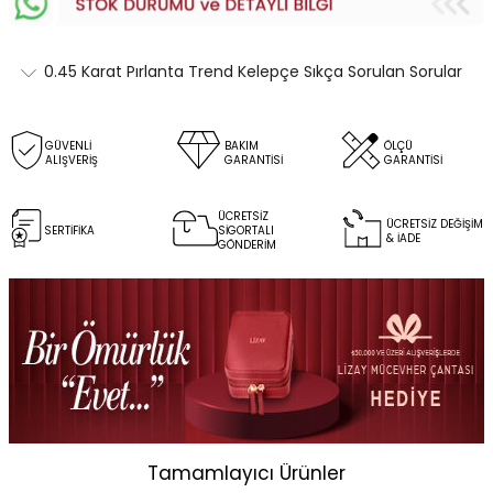
0.45 Karat Pırlanta Trend Kelepçe Sıkça Sorulan Sorular
GÜVENLİ
BAKIM
ÖLÇÜ
ALIŞVERİŞ
GARANTİSİ
GARANTİSİ
ÜCRETSİZ
ÜCRETSİZ DEĞİŞİM
SERTİFİKA
SİGORTALI
& İADE
GÖNDERİM
Tamamlayıcı Ürünler