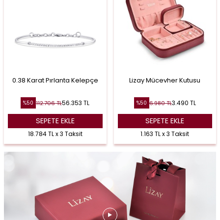
0.38 Karat Pırlanta Kelepçe
Lizay Mücevher Kutusu
56.353
TL
3.490
TL
112.706
TL
6.980
TL
%
50
%
50
SEPETE EKLE
SEPETE EKLE
18.784 TL x 3 Taksit
1.163 TL x 3 Taksit