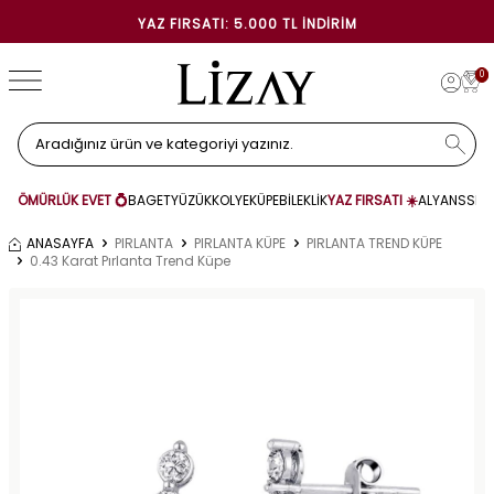
YAZ FIRSATI: 5.000 TL İNDIRIM
0
ÖMÜRLÜK EVET 💍
BAGET
YÜZÜK
KOLYE
KÜPE
BİLEKLİK
YAZ FIRSATI ☀️
ALYANS
SET
ANASAYFA
PIRLANTA
PIRLANTA KÜPE
PIRLANTA TREND KÜPE
0.43 Karat Pırlanta Trend Küpe