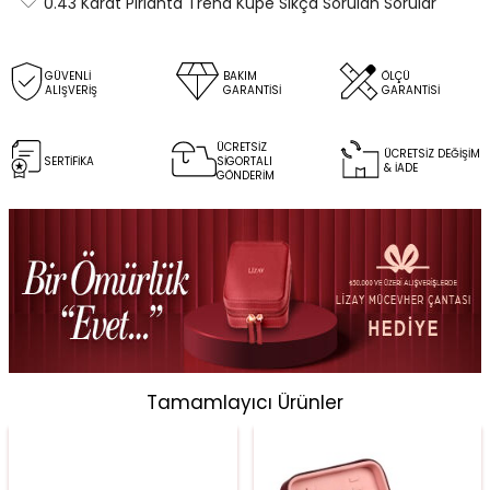
0.43 Karat Pırlanta Trend Küpe Sıkça Sorulan Sorular
GÜVENLİ
BAKIM
ÖLÇÜ
ALIŞVERİŞ
GARANTİSİ
GARANTİSİ
ÜCRETSİZ
ÜCRETSİZ DEĞİŞİM
SERTİFİKA
SİGORTALI
& İADE
GÖNDERİM
Tamamlayıcı Ürünler