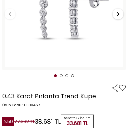
0.43 Karat Pırlanta Trend Küpe
Ürün Kodu : DE38457
Sepette Ek İndirim
38.681
TL
%
50
77.362
TL
33.681
TL