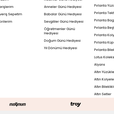
Pırlanta Yüz
arişlerim
Anneler Günü Hediyesi
Pırlanta Tek
şveriş Sepetim
Babalar Günü Hediyesi
Pırlanta Bag
orilerim
Sevgililer Günü Hediyesi
Pırlanta Beş
Öğretmenler Günü
Hediyesi
Pırlanta Kol
Doğum Günü Hediyesi
Pırlanta Küp
Yıl Dönümü Hediyesi
Pırlanta Bile
Lotus Kolek
Alyans
Altın Yüzükl
Altın Kolyele
Altın Bileklik
Altın Setler
PEŞİN FİYATINA
1
19.615 TL x 3 Taksit