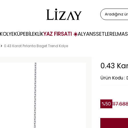
KOLYE
KÜPE
BİLEKLİK
YAZ FIRSATI ☀️
ALYANS
SETLER
ELMAS
0.43 Karat Pırlanta Baget Trend Kolye
0.43 Ka
Ürün Kodu :
117.68
%
50