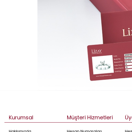
Kurumsal
Müşteri Hizmetleri
Üy
Hakkımızda
Hesap Numaraları
He