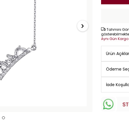
Tahmini Gönd
gösterebilmekte
Aynı Gün Karg
Ürün Açıkl
Ödeme Seç
İade Koşulla