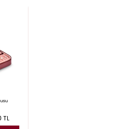
tusu
0
TL