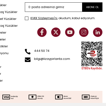
ükler
ABONE OL
taş Yüzükler
KVKK Sözleşmesi'ni
, okudum, kabul ediyorum.
et Yüzükler
taş Yüzükler
yeler
eler
klikler
444 50 74
siyonu
bilgi@lizaypirlanta.com
er
r
ler
17.688
TL
SEPETE EKLE
58.844
TL