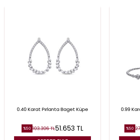
0.40 Karat Pırlanta Baget Küpe
0.99 Kar
51.653
TL
103.306
TL
2
%
50
%
50