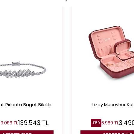
at Pırlanta Baget Bileklik
Lizay Mücevher Ku
139.543
TL
3.49
79.086
TL
6.980
TL
%
50