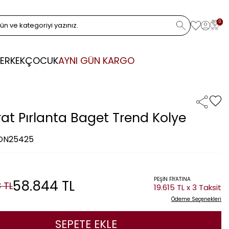
0
ERKEK
ÇOCUK
AYNI GÜN KARGO
rat Pırlanta Baget Trend Kolye
 DN25425
PEŞİN FİYATINA
58.844
TL
8
TL
19.615 TL x 3 Taksit
Ödeme Seçenekleri
SEPETE EKLE