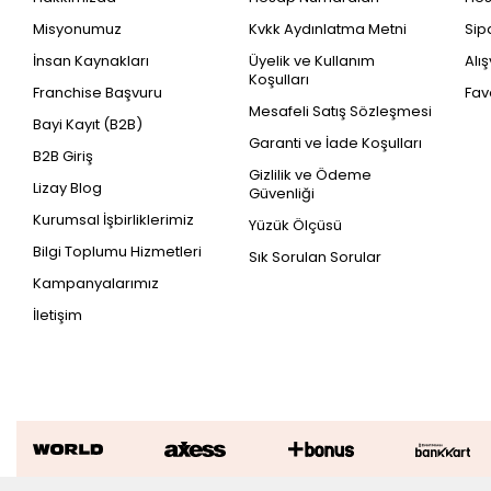
Misyonumuz
Kvkk Aydınlatma Metni
Sip
İnsan Kaynakları
Üyelik ve Kullanım
Alı
Koşulları
Franchise Başvuru
Fav
Mesafeli Satış Sözleşmesi
Bayi Kayıt (B2B)
Garanti ve İade Koşulları
B2B Giriş
Gizlilik ve Ödeme
Lizay Blog
Güvenliği
Kurumsal İşbirliklerimiz
Yüzük Ölçüsü
Bilgi Toplumu Hizmetleri
Sık Sorulan Sorular
Kampanyalarımız
İletişim
0.43 Karat Pırlanta Baget