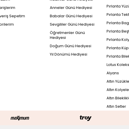
Pırlanta Yüz
arişlerim
Anneler Günü Hediyesi
Pırlanta Tek
şveriş Sepetim
Babalar Günü Hediyesi
Pırlanta Bag
orilerim
Sevgililer Günü Hediyesi
Pırlanta Beş
Öğretmenler Günü
Hediyesi
Pırlanta Kol
Doğum Günü Hediyesi
Pırlanta Küp
Yıl Dönümü Hediyesi
Pırlanta Bile
Lotus Kolek
Alyans
Altın Yüzükl
Altın Kolyele
Altın Bileklik
Altın Setler
PEŞİN FİYATINA
18.628 TL x 3 Taksit