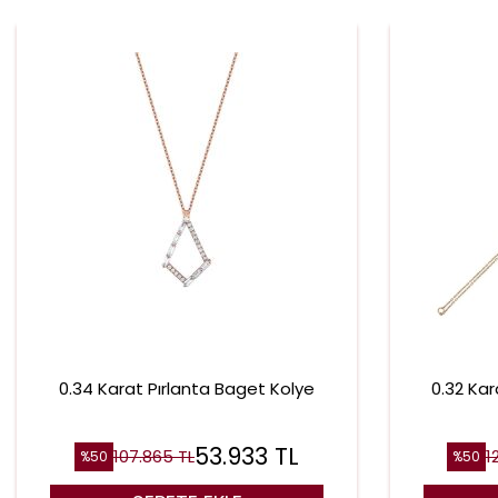
0.34 Karat Pırlanta Baget Kolye
0.32 Kar
53.933
TL
107.865
TL
1
%
50
%
50