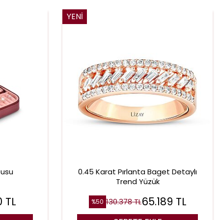
YENI
tusu
0.45 Karat Pırlanta Baget Detaylı
Trend Yüzük
0
TL
65.189
TL
130.378
TL
%
50