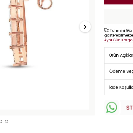
Tahmini Gönd
gösterebilmekte
Aynı Gün Karg
Ürün Açıkl
Ödeme Seç
İade Koşulla