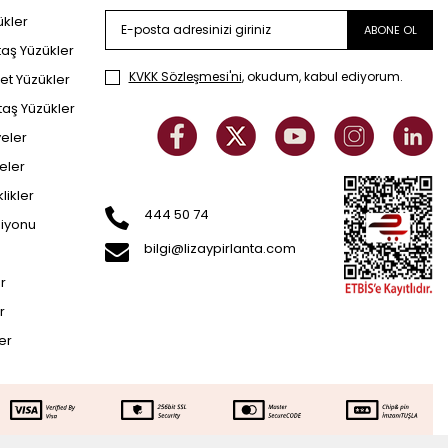
ükler
ABONE OL
taş Yüzükler
KVKK Sözleşmesi'ni
, okudum, kabul ediyorum.
et Yüzükler
taş Yüzükler
yeler
eler
klikler
444 50 74
siyonu
bilgi@lizaypirlanta.com
er
r
ler
111.766
TL
SEPETE EKLE
55.883
TL