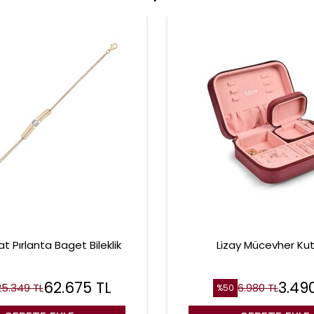
at Pırlanta Baget Bileklik
Lizay Mücevher Ku
62.675
TL
3.49
25.349
TL
6.980
TL
%
50