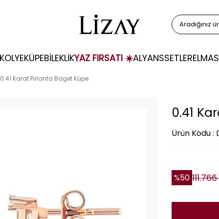
KOLYE
KÜPE
BİLEKLİK
YAZ FIRSATI ☀️
ALYANS
SETLER
ELMAS
0.41 Karat Pırlanta Baget Küpe
0.41 Ka
Ürün Kodu :
111.766
%
50