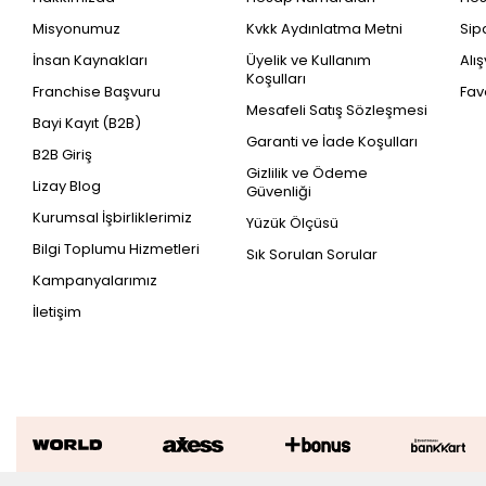
Misyonumuz
Kvkk Aydınlatma Metni
Sip
İnsan Kaynakları
Üyelik ve Kullanım
Alı
Koşulları
Franchise Başvuru
Fav
Mesafeli Satış Sözleşmesi
Bayi Kayıt (B2B)
Garanti ve İade Koşulları
B2B Giriş
Gizlilik ve Ödeme
Lizay Blog
Güvenliği
Kurumsal İşbirliklerimiz
Yüzük Ölçüsü
Bilgi Toplumu Hizmetleri
Sık Sorulan Sorular
Kampanyalarımız
İletişim
0.41 Karat Pırlanta Baget Küpe