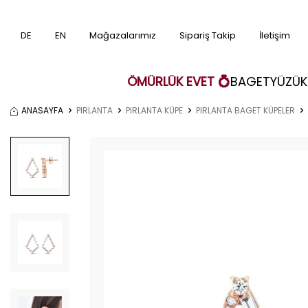
DE
EN
Mağazalarımız
Sipariş Takip
İletişim
ÖMÜRLÜK EVET 💍
BAGET
YÜZÜK
ANASAYFA
PIRLANTA
PIRLANTA KÜPE
PIRLANTA BAGET KÜPELER