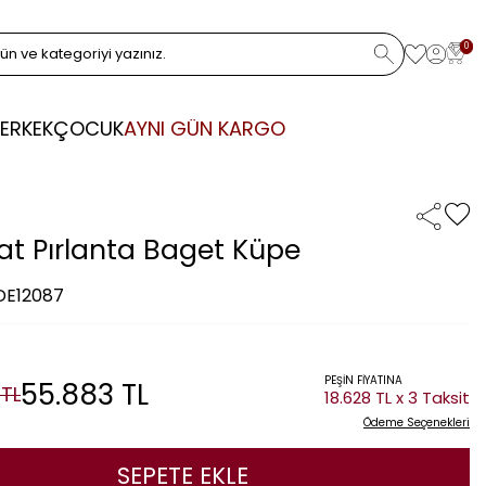
0
ERKEK
ÇOCUK
AYNI GÜN KARGO
rat Pırlanta Baget Küpe
 DE12087
PEŞİN FİYATINA
55.883
TL
TL
18.628 TL x 3 Taksit
Ödeme Seçenekleri
SEPETE EKLE