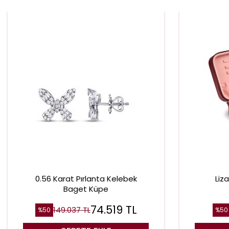
0.56 Karat Pırlanta Kelebek
Liz
Baget Küpe
74.519
TL
149.037
TL
%
50
%
50