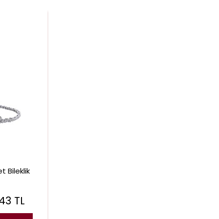
 Bileklik
543
TL