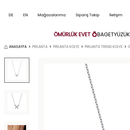
DE
EN
Mağazalarımız
Sipariş Takip
İletişim
ÖMÜRLÜK EVET 💍
BAGET
YÜZÜK
ANASAYFA
PIRLANTA
PIRLANTA KOLYE
PIRLANTA TREND KOLYE
0