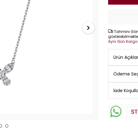
Tahmini Gönd
gösterebilmekte
Aynı Gün Karg
Ürün Açıkl
Ödeme Seç
İade Koşulla