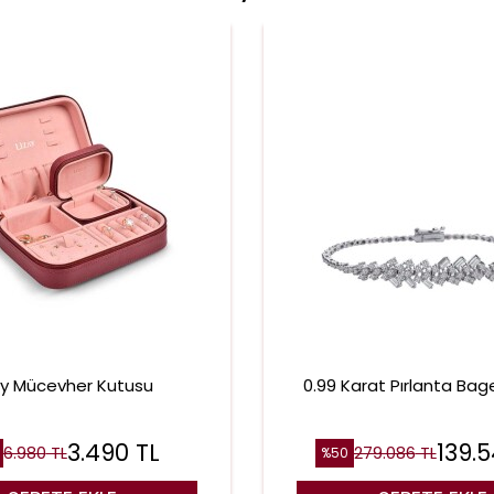
ay Mücevher Kutusu
0.99 Karat Pırlanta Baget
3.490
TL
139.
6.980
TL
279.086
TL
%
50