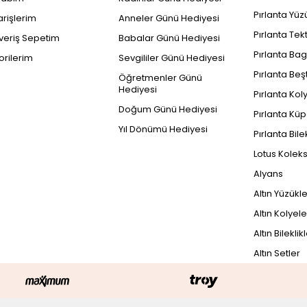
Pırlanta Yüz
arişlerim
Anneler Günü Hediyesi
Pırlanta Tek
şveriş Sepetim
Babalar Günü Hediyesi
Pırlanta Bag
orilerim
Sevgililer Günü Hediyesi
Pırlanta Beş
Öğretmenler Günü
Hediyesi
Pırlanta Kol
Doğum Günü Hediyesi
Pırlanta Küp
Yıl Dönümü Hediyesi
Pırlanta Bile
Lotus Kolek
Alyans
Altın Yüzükl
Altın Kolyele
Altın Bileklik
Altın Setler
PEŞİN FİYATINA
122.012
TL
61
18.669TL x 3 Taksit