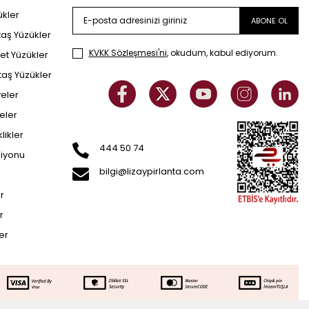
ükler
ABONE OL
taş Yüzükler
KVKK Sözleşmesi'ni
, okudum, kabul ediyorum.
et Yüzükler
taş Yüzükler
yeler
eler
klikler
444 50 74
siyonu
bilgi@lizaypirlanta.com
er
r
ler
Sepette Ek İndirim
SEPETE EKLE
.006
TL
56.006
TL