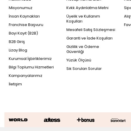
Misyonumuz
Kvkk Aydınlatma Metni
Sip
İnsan Kaynakları
Üyelik ve Kullanım
Alı
Koşulları
Franchise Başvuru
Fav
Mesafeli Satış Sözleşmesi
Bayi Kayıt (B2B)
Garanti ve İade Koşulları
B2B Giriş
Gizlilik ve Ödeme
Lizay Blog
Güvenliği
Kurumsal İşbirliklerimiz
Yüzük Ölçüsü
Bilgi Toplumu Hizmetleri
Sık Sorulan Sorular
Kampanyalarımız
İletişim
0.38 Karat Pırlanta Baget