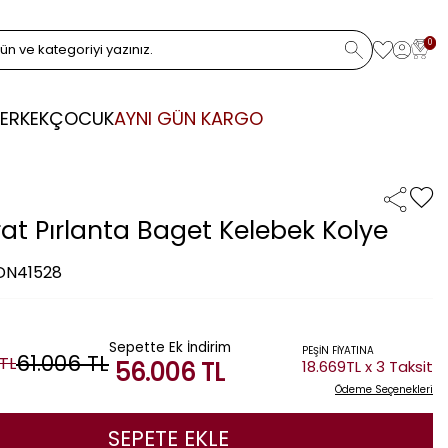
0
ERKEK
ÇOCUK
AYNI GÜN KARGO
rat Pırlanta Baget Kelebek Kolye
 DN41528
Sepette Ek İndirim
PEŞİN FİYATINA
61.006
TL
TL
56.006
TL
18.669TL x 3 Taksit
Ödeme Seçenekleri
SEPETE EKLE