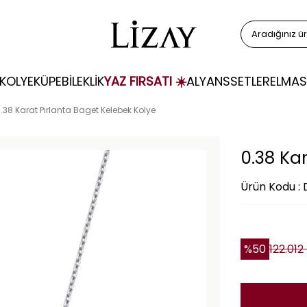
KOLYE
KÜPE
BİLEKLİK
YAZ FIRSATI ☀️
ALYANS
SETLER
ELMAS
.38 Karat Pırlanta Baget Kelebek Kolye
0.38 Ka
Ürün Kodu :
%
50
122.012