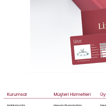
Kurumsal
Müşteri Hizmetleri
Üy
Hakkımızda
Hesap Numaraları
He