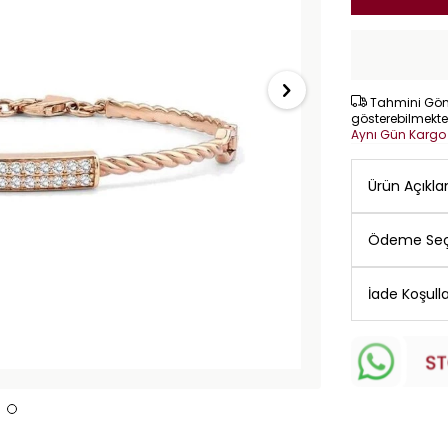
Tahmini Gönd
gösterebilmekte
Aynı Gün Karg
Ürün Açıkl
Ödeme Seç
İade Koşulla