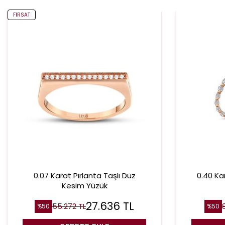
FIRSAT
0.07 Karat Pırlanta Taşlı Düz
0.40 Ka
Kesim Yüzük
27.636
TL
55.272
TL
%
50
%
50