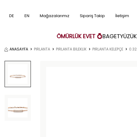
DE
EN
Mağazalarımız
Sipariş Takip
İletişim
ÖMÜRLÜK EVET 💍
BAGET
YÜZÜK
ANASAYFA
PIRLANTA
PIRLANTA BİLEKLİK
PIRLANTA KELEPÇE
0.32