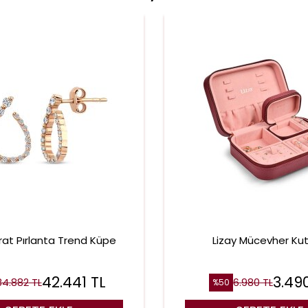
rat Pırlanta Trend Küpe
Lizay Mücevher Ku
42.441
TL
3.49
84.882
TL
6.980
TL
%
50