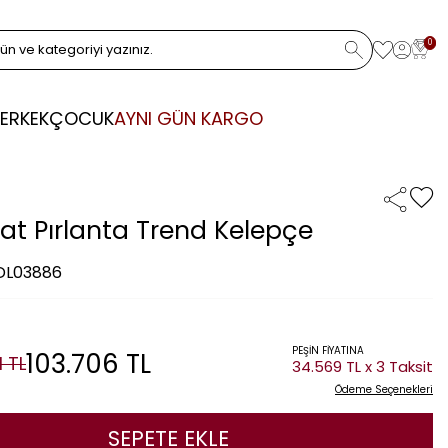
0
ERKEK
ÇOCUK
AYNI GÜN KARGO
rat Pırlanta Trend Kelepçe
 DL03886
PEŞİN FİYATINA
103.706
TL
1
TL
34.569 TL x 3 Taksit
Ödeme Seçenekleri
SEPETE EKLE