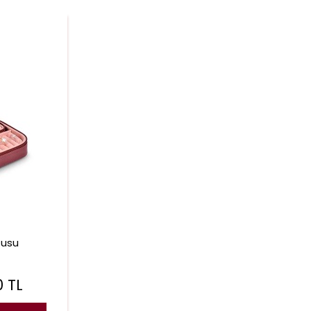
tusu
0
TL