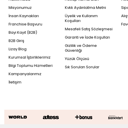
Misyonumuz
Kvkk Aydınlatma Metni
Sip
İnsan Kaynakları
Üyelik ve Kullanım
Alı
Koşulları
Franchise Başvuru
Fav
Mesafeli Satış Sözleşmesi
Bayi Kayıt (B2B)
Garanti ve İade Koşulları
B2B Giriş
Gizlilik ve Ödeme
Lizay Blog
Güvenliği
Kurumsal İşbirliklerimiz
Yüzük Ölçüsü
Bilgi Toplumu Hizmetleri
Sık Sorulan Sorular
Kampanyalarımız
İletişim
0.32 Karat Pırlanta Trend