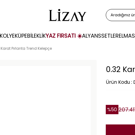
KOLYE
KÜPE
BİLEKLİK
YAZ FIRSATI ☀️
ALYANS
SETLER
ELMAS
 Karat Pırlanta Trend Kelepçe
0.32 Ka
Ürün Kodu :
207.41
%
50