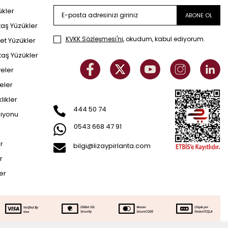
ükler
ABONE OL
taş Yüzükler
KVKK Sözleşmesi'ni
, okudum, kabul ediyorum.
et Yüzükler
taş Yüzükler
yeler
eler
klikler
444 50 74
siyonu
0543 668 47 91
er
bilgi@lizaypirlanta.com
r
ler
07.411
TL
SEPETE EKLE
103.706
TL