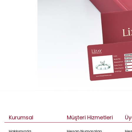
Kurumsal
Müşteri Hizmetleri
Üy
Hakkımızda
Hesap Numaraları
He