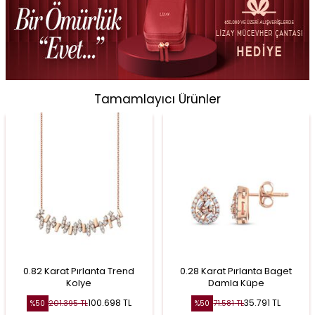
Tamamlayıcı Ürünler
0.82 Karat Pırlanta Trend
0.28 Karat Pırlanta Baget
Kolye
Damla Küpe
100.698
TL
35.791
TL
201.395
TL
71.581
TL
%
50
%
50