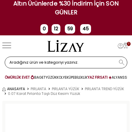
Altın Ürünlerde %30 İndirim İçin SON
GÜNLER
0
12
59
45
Gün
Saat
Dakika
Saniye
0
ÖMÜRLÜK EVET 💍
BAGET
YÜZÜK
KOLYE
KÜPE
BİLEKLİK
YAZ FIRSATI ☀️
ALYANS
SET
ANASAYFA
PIRLANTA
PIRLANTA YÜZÜK
PIRLANTA TREND YÜZÜK
0.07 Karat Pırlanta Taşlı Düz Kesim Yüzük