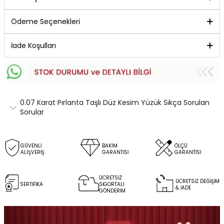
Ödeme Seçenekleri
İade Koşulları
0.07 Karat Pırlanta Taşlı Düz Kesim Yüzük Sıkça Sorulan
Sorular
GÜVENLİ
BAKIM
ÖLÇÜ
ALIŞVERİŞ
GARANTİSİ
GARANTİSİ
ÜCRETSİZ
ÜCRETSİZ DEĞİŞİM
SERTİFİKA
SİGORTALI
& İADE
GÖNDERİM