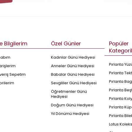
e Bilgilerim
Özel Günler
Popüler
Kategori
sabım
Kadınlar Günü Hediyesi
Pırlanta Yüz
arişlerim
Anneler Günü Hediyesi
Pırlanta Tek
şveriş Sepetim
Babalar Günü Hediyesi
Pırlanta Bag
orilerim
Sevgililer Günü Hediyesi
Pırlanta Beş
Öğretmenler Günü
Hediyesi
Pırlanta Kol
Doğum Günü Hediyesi
Pırlanta Küp
Yıl Dönümü Hediyesi
Pırlanta Bile
Lotus Kolek