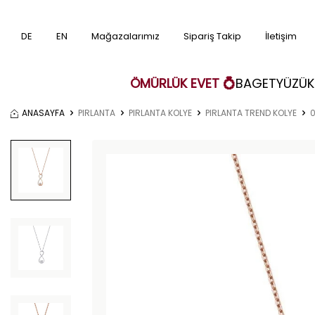
DE
EN
Mağazalarımız
Sipariş Takip
İletişim
ÖMÜRLÜK EVET 💍
BAGET
YÜZÜK
ANASAYFA
PIRLANTA
PIRLANTA KOLYE
PIRLANTA TREND KOLYE
0