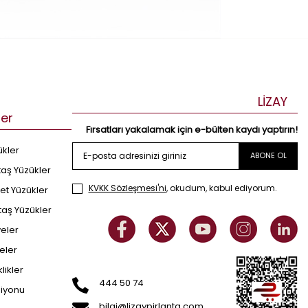
LİZAY
ler
Fırsatları yakalamak için e-bülten kaydı yaptırın!
ükler
ABONE OL
taş Yüzükler
KVKK Sözleşmesi'ni
, okudum, kabul ediyorum.
et Yüzükler
taş Yüzükler
yeler
eler
klikler
444 50 74
siyonu
bilgi@lizaypirlanta.com