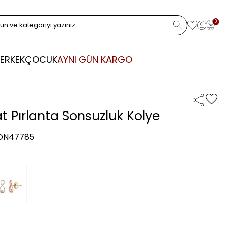
0
ERKEK
ÇOCUK
AYNI GÜN KARGO
at Pırlanta Sonsuzluk Kolye
 DN47785