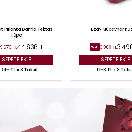
at Pırlanta Damla Tektaş
Lizay Mücevher Ku
Küpe
44.838
TL
3.49
9.676
TL
6.980
TL
%
50
SEPETE EKLE
SEPETE EKLE
.946 TL x 3 Taksit
1.163 TL x 3 Taks