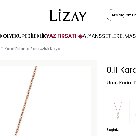
KOLYE
KÜPE
BİLEKLİK
YAZ FIRSATI ☀️
ALYANS
SETLER
ELMAS
.11 Karat Pırlanta Sonsuzluk Kolye
0.11 Kar
Ürün Kodu :
Seçiniz