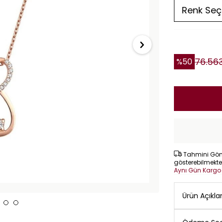
76.56
%
50
Tahmini Gönd
gösterebilmekte
Aynı Gün Karg
Ürün Açıkl