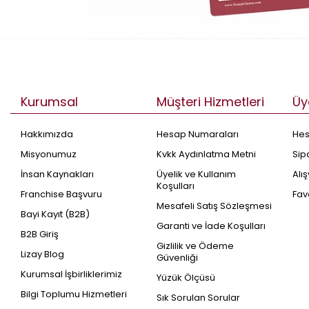
Kurumsal
Müşteri Hizmetleri
Üy
Hakkımızda
Hesap Numaraları
He
Misyonumuz
Kvkk Aydınlatma Metni
Sip
İnsan Kaynakları
Üyelik ve Kullanım
Alı
Koşulları
Franchise Başvuru
Fav
Mesafeli Satış Sözleşmesi
Bayi Kayıt (B2B)
Garanti ve İade Koşulları
B2B Giriş
Gizlilik ve Ödeme
Lizay Blog
Güvenliği
Kurumsal İşbirliklerimiz
Yüzük Ölçüsü
Bilgi Toplumu Hizmetleri
Sık Sorulan Sorular