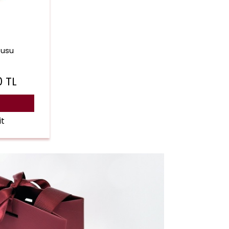
tusu
0
TL
it