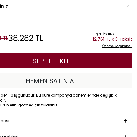
PEŞİN FİYATINA
38.282
TL
3
TL
12.761 TL x 3 Taksit
Ödeme Seçenekleri
SEPETE EKLE
HEMEN SATIN AL
eri: 10 iş günüdür. Bu süre kampanya dönemlerinde değişiklik
dir.
o
ürünlerini görmek için
tıklayınız.
aması