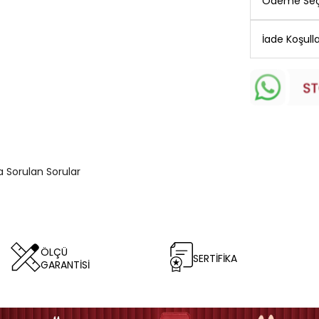
Ödeme Seç
İade Koşulla
ça Sorulan Sorular
ÖLÇÜ
SERTİFİKA
GARANTİSİ