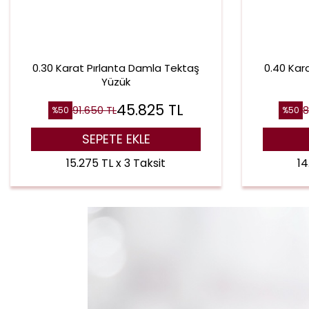
0.30 Karat Pırlanta Damla Tektaş
0.40 Kar
Yüzük
45.825
TL
91.650
TL
8
%
50
%
50
SEPETE EKLE
15.275 TL x 3 Taksit
14