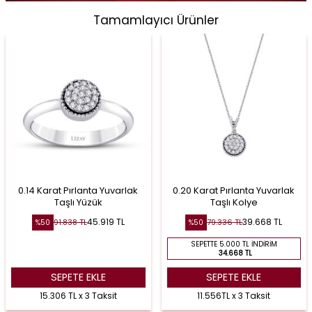
Tamamlayıcı Ürünler
0.14 Karat Pırlanta Yuvarlak
0.20 Karat Pırlanta Yuvarlak
Taşlı Yüzük
Taşlı Kolye
45.919
TL
39.668
TL
91.838
TL
79.336
TL
%
50
%
50
SEPETTE 5.000 TL İNDIRIM
34.668 TL
SEPETE EKLE
SEPETE EKLE
15.306 TL x 3 Taksit
11.556TL x 3 Taksit