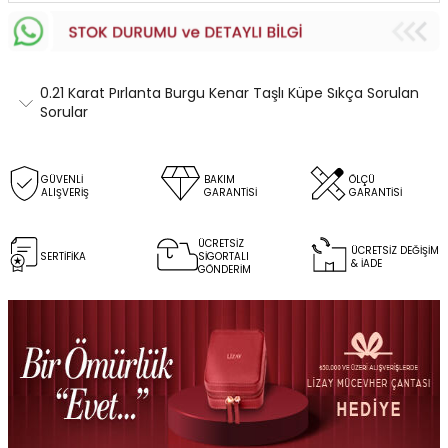
0.21 Karat Pırlanta Burgu Kenar Taşlı Küpe Sıkça Sorulan
Sorular
GÜVENLİ
BAKIM
ÖLÇÜ
ALIŞVERİŞ
GARANTİSİ
GARANTİSİ
ÜCRETSİZ
ÜCRETSİZ DEĞİŞİM
SERTİFİKA
SİGORTALI
& İADE
GÖNDERİM