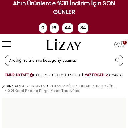
Altın Ürünlerde %30 İndirim İçin SON
GÜNLER
0
16
44
34
Gün
Saat
Dakika
Saniye
0
ÖMÜRLÜK EVET 💍
BAGET
YÜZÜK
KOLYE
KÜPE
BİLEKLİK
YAZ FIRSATI ☀️
ALYANS
SET
ANASAYFA
PIRLANTA
PIRLANTA KÜPE
PIRLANTA TREND KÜPE
0.21 Karat Pırlanta Burgu Kenar Taşlı Küpe