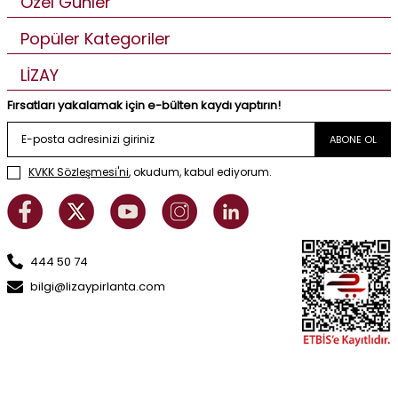
Özel Günler
Popüler Kategoriler
LİZAY
Fırsatları yakalamak için e-bülten kaydı yaptırın!
ABONE OL
KVKK Sözleşmesi'ni
, okudum, kabul ediyorum.
444 50 74
bilgi@lizaypirlanta.com