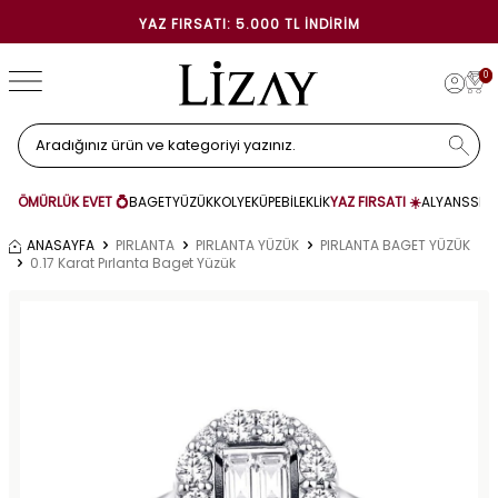
YAZ FIRSATI: 5.000 TL İNDIRIM
0
ÖMÜRLÜK EVET 💍
BAGET
YÜZÜK
KOLYE
KÜPE
BİLEKLİK
YAZ FIRSATI ☀️
ALYANS
SET
ANASAYFA
PIRLANTA
PIRLANTA YÜZÜK
PIRLANTA BAGET YÜZÜK
0.17 Karat Pırlanta Baget Yüzük