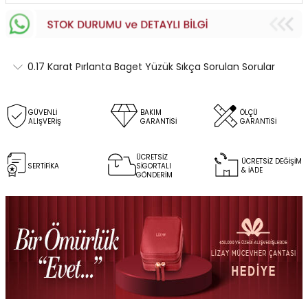
0.17 Karat Pırlanta Baget Yüzük Sıkça Sorulan Sorular
GÜVENLİ
BAKIM
ÖLÇÜ
ALIŞVERİŞ
GARANTİSİ
GARANTİSİ
ÜCRETSİZ
ÜCRETSİZ DEĞİŞİM
SERTİFİKA
SİGORTALI
& İADE
GÖNDERİM