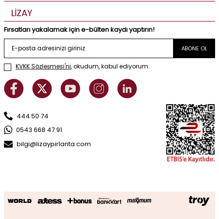
LİZAY
Fırsatları yakalamak için e-bülten kaydı yaptırın!
ABONE OL
KVKK Sözleşmesi'ni
, okudum, kabul ediyorum.
444 50 74
0543 668 47 91
bilgi@lizaypirlanta.com