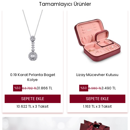
Tamamlayıcı Ürünler
0.19 Karat Pırlanta Baget
Lizay Mücevher Kutusu
Kolye
31.866
TL
3.490
TL
63.732
TL
6.980
TL
%
50
%
50
SEPETE EKLE
SEPETE EKLE
10.622 TL x 3 Taksit
1.163 TL x 3 Taksit