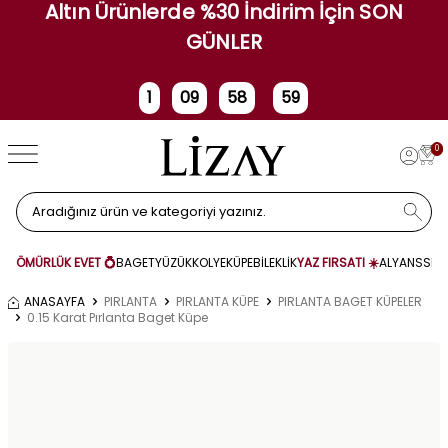
Altın Ürünlerde %30 İndirim İçin SON
GÜNLER
1
09
58
59
Gün
Saat
Dakika
Saniye
0
ÖMÜRLÜK EVET 💍
BAGET
YÜZÜK
KOLYE
KÜPE
BİLEKLİK
YAZ FIRSATI ☀️
ALYANS
SET
ANASAYFA
PIRLANTA
PIRLANTA KÜPE
PIRLANTA BAGET KÜPELER
0.15 Karat Pırlanta Baget Küpe