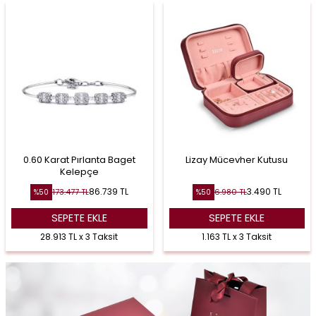
0.60 Karat Pırlanta Baget
Lizay Mücevher Kutusu
Kelepçe
86.739
TL
3.490
TL
173.477
TL
6.980
TL
%
50
%
50
SEPETE EKLE
SEPETE EKLE
28.913 TL x 3 Taksit
1.163 TL x 3 Taksit