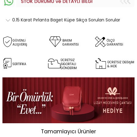
0.15 Karat Pırlanta Baget Küpe Sıkça Sorulan Sorular
GÜVENLİ
BAKIM
ÖLÇÜ
ALIŞVERİŞ
GARANTİSİ
GARANTİSİ
ÜCRETSİZ
ÜCRETSİZ DEĞİŞİM
SERTİFİKA
SİGORTALI
& İADE
GÖNDERİM
Tamamlayıcı Ürünler