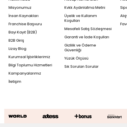
Misyonumuz
Kvkk Aydınlatma Metni
Sip
İnsan Kaynakları
Üyelik ve Kullanım
Alı
Koşulları
Franchise Başvuru
Fav
Mesafeli Satış Sözleşmesi
Bayi Kayıt (B2B)
Garanti ve İade Koşulları
B2B Giriş
Gizlilik ve Ödeme
Lizay Blog
Güvenliği
Kurumsal İşbirliklerimiz
Yüzük Ölçüsü
Bilgi Toplumu Hizmetleri
Sık Sorulan Sorular
Kampanyalarımız
İletişim
0.13 Karat Pırlanta Yıldız Küpe