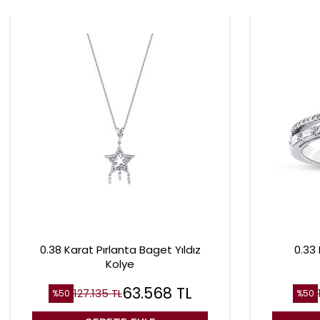
0.38 Karat Pırlanta Baget Yıldız
0.33
Kolye
63.568
TL
127.135
TL
%
50
%
50