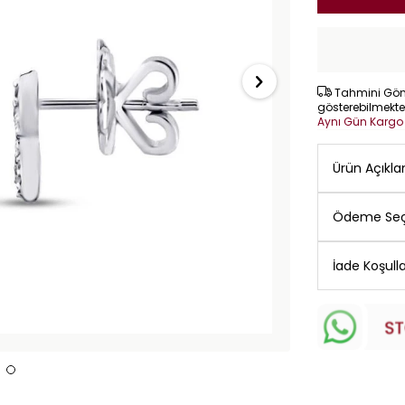
Tahmini Gönd
gösterebilmekte
Aynı Gün Karg
Ürün Açıkl
Ödeme Seç
İade Koşulla