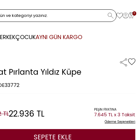
0
ERKEK
ÇOCUK
AYNI GÜN KARGO
at Pırlanta Yıldız Küpe
 DE33772
PEŞİN FİYATINA
22.936
TL
2
TL
7.645 TL x 3 Taksit
Ödeme Seçenekleri
SEPETE EKLE