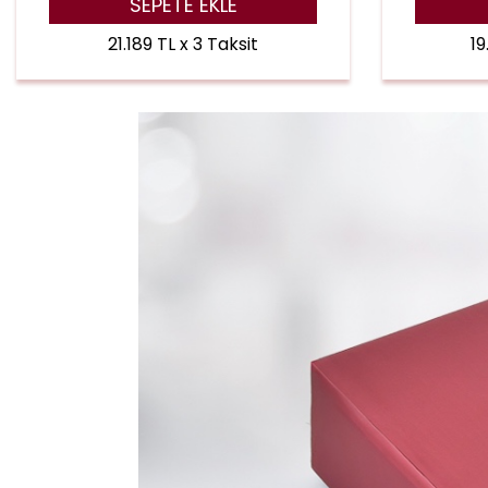
SEPETE EKLE
21.189 TL x 3 Taksit
19