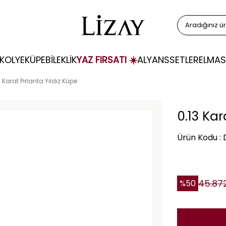
KOLYE
KÜPE
BİLEKLİK
YAZ FIRSATI ☀️
ALYANS
SETLER
ELMAS
3 Karat Pırlanta Yıldız Küpe
0.13 Kar
Ürün Kodu :
45.87
%
50