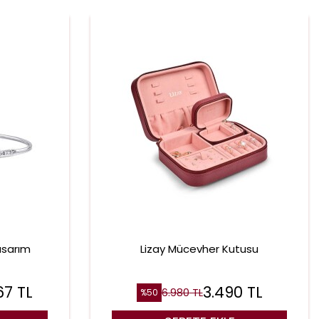
asarım
Lizay Mücevher Kutusu
67
TL
3.490
TL
6.980
TL
%
50