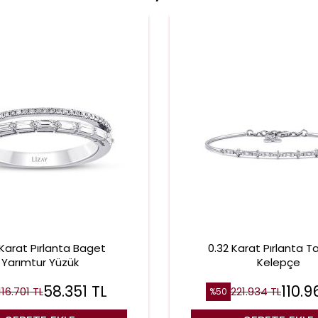
 Karat Pırlanta Baget
0.32 Karat Pırlanta T
Yarımtur Yüzük
Kelepçe
58.351
TL
110.9
116.701
TL
221.934
TL
%
50