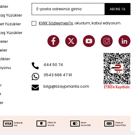
ükler
ABONE OL
taş Yüzükler
KVKK Sözleşmesi'ni
, okudum, kabul ediyorum.
et Yüzükler
taş Yüzükler
yeler
eler
klikler
444 50 74
siyonu
0543 668 47 91
er
bilgi@lizaypirlanta.com
r
ler
45.872
TL
SEPETE EKLE
22.936
TL