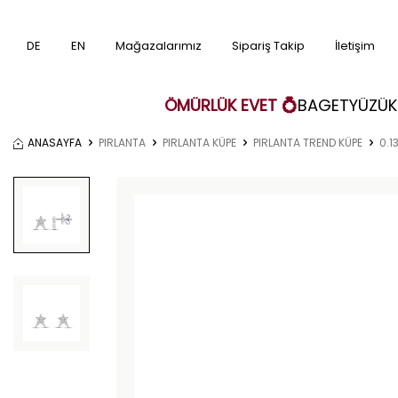
DE
EN
Mağazalarımız
Sipariş Takip
İletişim
ÖMÜRLÜK EVET 💍
BAGET
YÜZÜK
ANASAYFA
PIRLANTA
PIRLANTA KÜPE
PIRLANTA TREND KÜPE
0.1