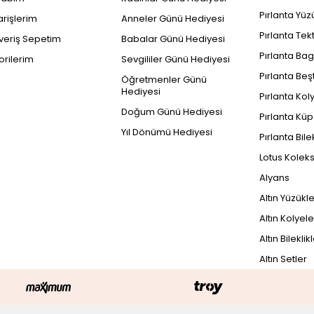
Pırlanta Yüz
arişlerim
Anneler Günü Hediyesi
Pırlanta Tek
şveriş Sepetim
Babalar Günü Hediyesi
Pırlanta Bag
orilerim
Sevgililer Günü Hediyesi
Pırlanta Beş
Öğretmenler Günü
Hediyesi
Pırlanta Kol
Doğum Günü Hediyesi
Pırlanta Küp
Yıl Dönümü Hediyesi
Pırlanta Bile
Lotus Kolek
Alyans
Altın Yüzükl
Altın Kolyele
Altın Bileklik
Altın Setler
PEŞİN FİYATINA
7.645 TL x 3 Taksit