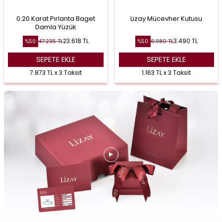
0.20 Karat Pırlanta Baget
Lizay Mücevher Kutusu
Damla Yüzük
23.618
TL
3.490
TL
47.235
TL
6.980
TL
%
50
%
50
SEPETE EKLE
SEPETE EKLE
7.873 TL x 3 Taksit
1.163 TL x 3 Taksit