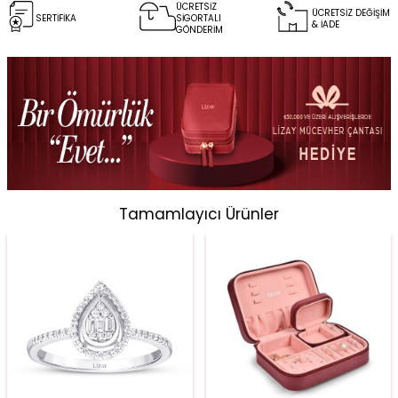
ÜCRETSİZ
ÜCRETSİZ DEĞİŞİM
SERTİFİKA
SİGORTALI
& İADE
GÖNDERİM
Tamamlayıcı Ürünler