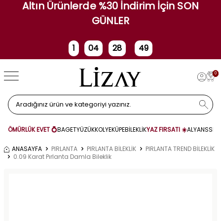
Altın Ürünlerde %30 İndirim İçin SON
GÜNLER
1
04
28
49
Gün
Saat
Dakika
Saniye
0
ÖMÜRLÜK EVET 💍
BAGET
YÜZÜK
KOLYE
KÜPE
BİLEKLİK
YAZ FIRSATI ☀️
ALYANS
SET
ANASAYFA
PIRLANTA
PIRLANTA BİLEKLİK
PIRLANTA TREND BİLEKLİK
0.09 Karat Pırlanta Damla Bileklik