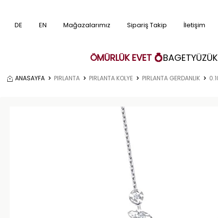
DE
EN
Mağazalarımız
Sipariş Takip
İletişim
ÖMÜRLÜK EVET 💍
BAGET
YÜZÜK
ANASAYFA
PIRLANTA
PIRLANTA KOLYE
PIRLANTA GERDANLIK
0.