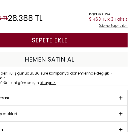
PEŞİN FİYATINA
28.388
TL
6
TL
9.463 TL x 3 Taksit
Ödeme Seçenekleri
SEPETE EKLE
HEMEN SATIN AL
eri: 10 iş günüdür. Bu süre kampanya dönemlerinde değişiklik
dir.
o
ürünlerini görmek için
tıklayınız.
aması
enekleri
rı