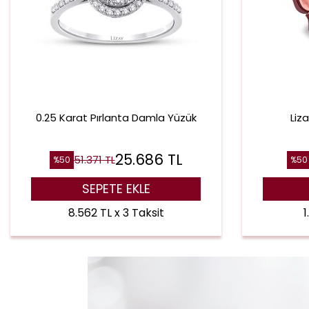
0.25 Karat Pırlanta Damla Yüzük
Liz
25.686
TL
51.371
TL
%
50
%
50
SEPETE EKLE
8.562 TL x 3 Taksit
1