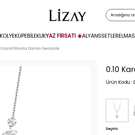
KOLYE
KÜPE
BİLEKLİK
YAZ FIRSATI ☀️
ALYANS
SETLER
ELMAS
10 Karat Pırlanta Damla Gerdanlık
0.10 Ka
Ürün Kodu :
Seçiniz