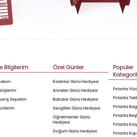
e Bilgilerim
Özel Günler
Popüler
Kategori
sabım
Kadınlar Günü Hediyesi
Pırlanta Yüz
arişlerim
Anneler Günü Hediyesi
Pırlanta Tek
şveriş Sepetim
Babalar Günü Hediyesi
Pırlanta Bag
orilerim
Sevgililer Günü Hediyesi
Pırlanta Beş
Öğretmenler Günü
Hediyesi
Pırlanta Kol
Doğum Günü Hediyesi
Pırlanta Küp