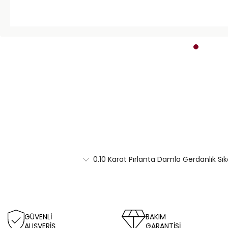
0.10 Karat Pırlanta Damla Gerdanlık Sı
GÜVENLİ
BAKIM
ALIŞVERİŞ
GARANTİSİ