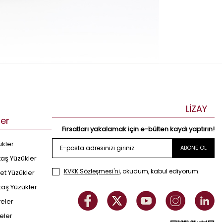
LİZAY
ler
Fırsatları yakalamak için e-bülten kaydı yaptırın!
ükler
ABONE OL
taş Yüzükler
KVKK Sözleşmesi'ni
, okudum, kabul ediyorum.
et Yüzükler
taş Yüzükler
yeler
eler