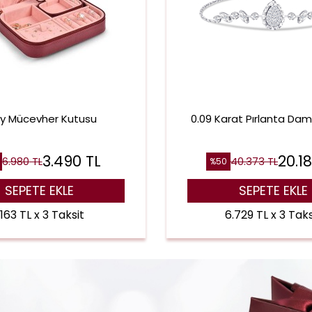
ay Mücevher Kutusu
0.09 Karat Pırlanta Damla
3.490
TL
20.1
6.980
TL
40.373
TL
%
50
SEPETE EKLE
SEPETE EKLE
.163 TL x 3 Taksit
6.729 TL x 3 Taks