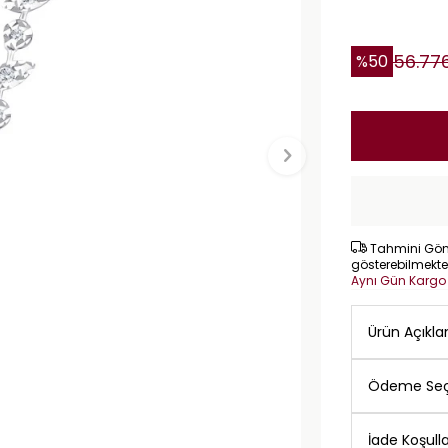
56.77
%
50
Tahmini Gönd
gösterebilmekte
Aynı Gün Karg
Ürün Açıkl
Ödeme Seç
İade Koşulla