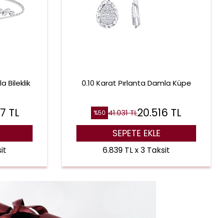
 Bileklik
0.10 Karat Pırlanta Damla Küpe
87
TL
20.516
TL
41.031
TL
%
50
SEPETE EKLE
it
6.839 TL x 3 Taksit