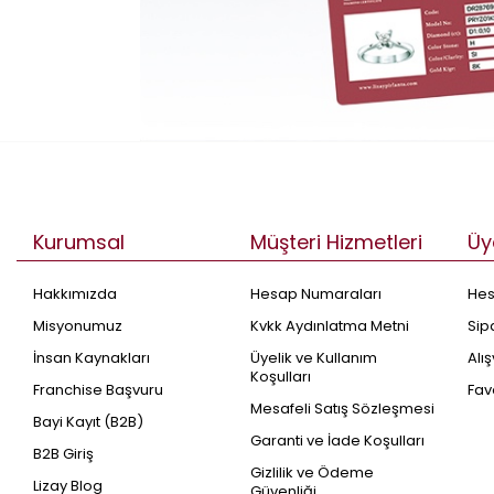
Kurumsal
Müşteri Hizmetleri
Üy
Hakkımızda
Hesap Numaraları
He
Misyonumuz
Kvkk Aydınlatma Metni
Sip
İnsan Kaynakları
Üyelik ve Kullanım
Alı
Koşulları
Franchise Başvuru
Fav
Mesafeli Satış Sözleşmesi
Bayi Kayıt (B2B)
Garanti ve İade Koşulları
B2B Giriş
Gizlilik ve Ödeme
Lizay Blog
Güvenliği