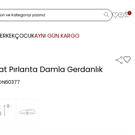
0
ERKEK
ÇOCUK
AYNI GÜN KARGO
rat Pırlanta Damla Gerdanlık
 DN60377