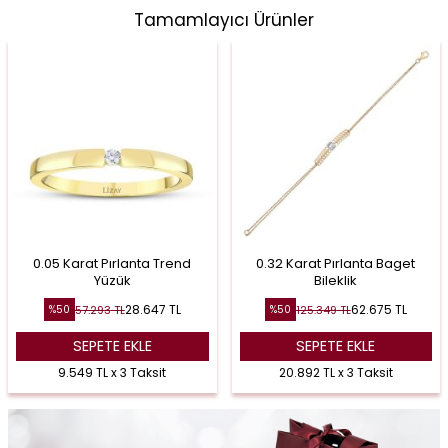
Tamamlayıcı Ürünler
0.05 Karat Pırlanta Trend
0.32 Karat Pırlanta Baget
Yüzük
Bileklik
28.647
TL
62.675
TL
57.293
TL
125.349
TL
%
50
%
50
SEPETE EKLE
SEPETE EKLE
9.549 TL x 3 Taksit
20.892 TL x 3 Taksit