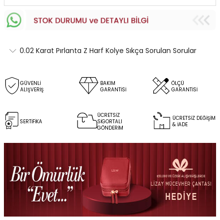
0.02 Karat Pırlanta Z Harf Kolye Sıkça Sorulan Sorular
GÜVENLİ
BAKIM
ÖLÇÜ
ALIŞVERİŞ
GARANTİSİ
GARANTİSİ
ÜCRETSİZ
ÜCRETSİZ DEĞİŞİM
SERTİFİKA
SİGORTALI
& İADE
GÖNDERİM