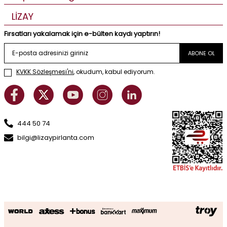
LİZAY
Fırsatları yakalamak için e-bülten kaydı yaptırın!
ABONE OL
KVKK Sözleşmesi'ni
, okudum, kabul ediyorum.
444 50 74
bilgi@lizaypirlanta.com