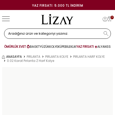
YAZ FIRSATI: 5.000 TL İNDIRIM
0
ÖMÜRLÜK EVET 💍
BAGET
YÜZÜK
KOLYE
KÜPE
BİLEKLİK
YAZ FIRSATI ☀️
ALYANS
SET
ANASAYFA
PIRLANTA
PIRLANTA KOLYE
PIRLANTA HARF KOLYE
0.02 Karat Pırlanta Z Harf Kolye