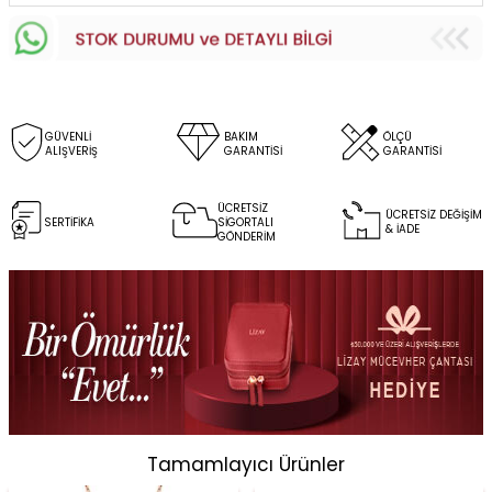
GÜVENLİ
BAKIM
ÖLÇÜ
ALIŞVERİŞ
GARANTİSİ
GARANTİSİ
ÜCRETSİZ
ÜCRETSİZ DEĞİŞİM
SERTİFİKA
SİGORTALI
& İADE
GÖNDERİM
Tamamlayıcı Ürünler