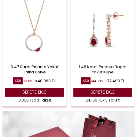
0.47 Karat Pırlanta Yakut
1.48 Karat Pırlanta Baget
Halka Kolye
Yakut Küpe
40.068
TL
72.498
TL
80.135
TL
144.995
TL
%
50
%
50
SEPETE EKLE
SEPETE EKLE
13.356 TL x 3 Taksit
24.166 TL x 3 Taksit