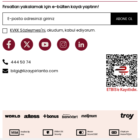
Fırsatları yakalamak için e-bülten kaydı yaptırın!
ABONE OL
KVKK Sözleşmesi'ni
, okudum, kabul ediyorum.
444 50 74
bilgi@lizaypirlanta.com
0.26 Karat Pırlanta Oval Tektaş Yüzük