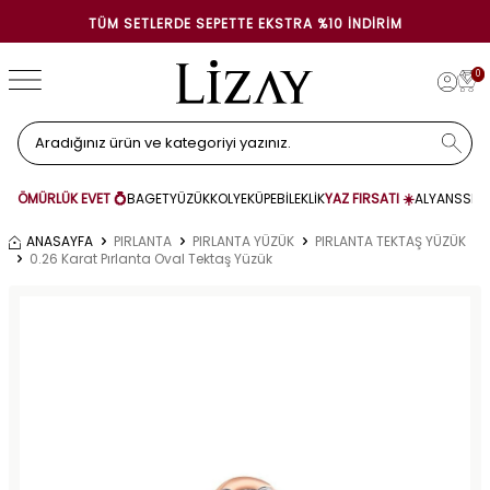
TÜM SETLERDE SEPETTE EKSTRA %10 İNDIRIM
0
ÖMÜRLÜK EVET 💍
BAGET
YÜZÜK
KOLYE
KÜPE
BİLEKLİK
YAZ FIRSATI ☀️
ALYANS
SET
ANASAYFA
PIRLANTA
PIRLANTA YÜZÜK
PIRLANTA TEKTAŞ YÜZÜK
0.26 Karat Pırlanta Oval Tektaş Yüzük