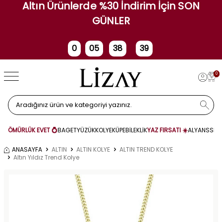
Altın Ürünlerde %30 İndirim İçin SON
GÜNLER
0
05
38
39
Gün
Saat
Dakika
Saniye
0
ÖMÜRLÜK EVET 💍
BAGET
YÜZÜK
KOLYE
KÜPE
BİLEKLİK
YAZ FIRSATI ☀️
ALYANS
SET
ANASAYFA
ALTIN
ALTIN KOLYE
ALTIN TREND KOLYE
Altın Yıldız Trend Kolye