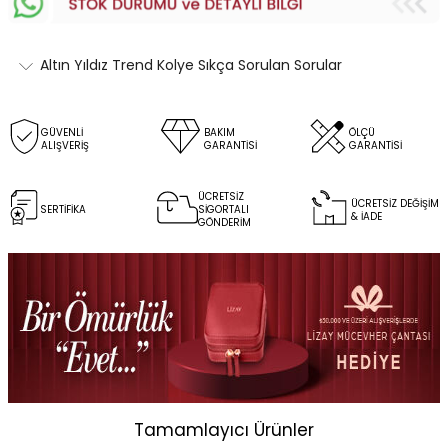
Altın Yıldız Trend Kolye Sıkça Sorulan Sorular
GÜVENLİ
BAKIM
ÖLÇÜ
ALIŞVERİŞ
GARANTİSİ
GARANTİSİ
ÜCRETSİZ
ÜCRETSİZ DEĞİŞİM
SERTİFİKA
SİGORTALI
& İADE
GÖNDERİM
Tamamlayıcı Ürünler