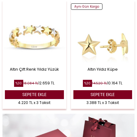
Aynı Gün Kargo
Altın Çift Renk Yıldız Yüzük
Altın Yıldız Küpe
12.659
TL
10.164
TL
18.084
TL
14.520
TL
%
30
%
30
SEPETE EKLE
SEPETE EKLE
4.220 TL x 3 Taksit
3.388 TL x 3 Taksit