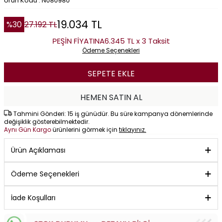
Ürün Kodu : N080980
19.034
TL
%
30
27.192
TL
PEŞİN FİYATINA
6.345 TL x 3 Taksit
Ödeme Seçenekleri
SEPETE EKLE
HEMEN SATIN AL
Tahmini Gönderi: 15 iş günüdür. Bu süre kampanya dönemlerinde
değişiklik gösterebilmektedir.
Aynı Gün Kargo
ürünlerini görmek için
tıklayınız.
Ürün Açıklaması
Ödeme Seçenekleri
İade Koşulları