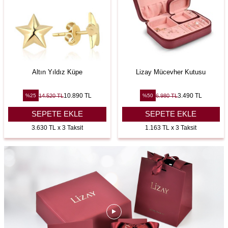
Altın Yıldız Küpe
Lizay Mücevher Kutusu
10.890
TL
3.490
TL
14.520
TL
6.980
TL
%
25
%
50
SEPETE EKLE
SEPETE EKLE
3.630 TL x 3 Taksit
1.163 TL x 3 Taksit