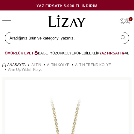
YAZ FIRSATI: 5.000 TL İNDIRIM
0
ÖMÜRLÜK EVET 💍
BAGET
YÜZÜK
KOLYE
KÜPE
BİLEKLİK
YAZ FIRSATI ☀️
ALYA
ANASAYFA
ALTIN
ALTIN KOLYE
ALTIN TREND KOLYE
Altın Üç Yıldızlı Kolye