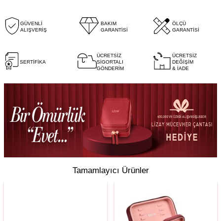
GÜVENLİ
BAKIM
ÖLÇÜ
ALIŞVERİŞ
GARANTİSİ
GARANTİSİ
ÜCRETSİZ
ÜCRETSİZ
SERTİFİKA
SİGORTALI
DEĞİŞİM
GÖNDERİM
& İADE
Tamamlayıcı Ürünler