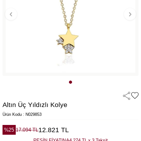
Altın Üç Yıldızlı Kolye
Ürün Kodu : N029853
12.821
TL
%
25
17.094
TL
PEŞİN FİYATINA
4.274 TL x 3 Taksit