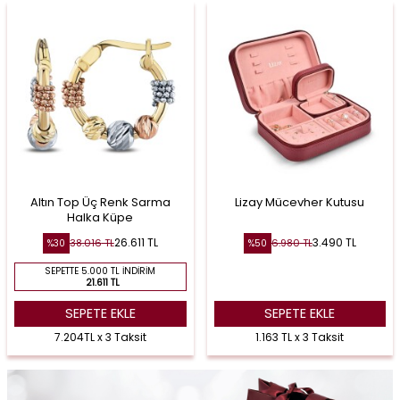
Altın Top Üç Renk Sarma
Lizay Mücevher Kutusu
Halka Küpe
26.611
TL
3.490
TL
38.016
TL
6.980
TL
%
30
%
50
SEPETTE 5.000 TL İNDIRIM
21.611 TL
SEPETE EKLE
SEPETE EKLE
7.204TL x 3 Taksit
1.163 TL x 3 Taksit