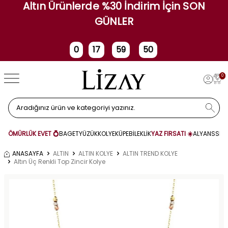
Altın Ürünlerde %30 İndirim İçin SON
GÜNLER
0
17
59
49
Gün
Saat
Dakika
Saniye
0
ÖMÜRLÜK EVET 💍
BAGET
YÜZÜK
KOLYE
KÜPE
BİLEKLİK
YAZ FIRSATI ☀️
ALYANS
SET
ANASAYFA
ALTIN
ALTIN KOLYE
ALTIN TREND KOLYE
Altın Üç Renkli Top Zincir Kolye