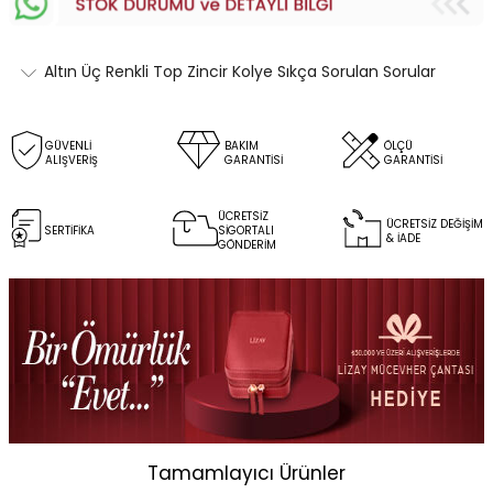
Altın Üç Renkli Top Zincir Kolye Sıkça Sorulan Sorular
GÜVENLİ
BAKIM
ÖLÇÜ
ALIŞVERİŞ
GARANTİSİ
GARANTİSİ
ÜCRETSİZ
ÜCRETSİZ DEĞİŞİM
SERTİFİKA
SİGORTALI
& İADE
GÖNDERİM
Tamamlayıcı Ürünler