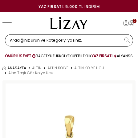
YAZ FIRSATI: 5.000 TL İNDIRIM
0
ÖMÜRLÜK EVET 💍
BAGET
YÜZÜK
KOLYE
KÜPE
BİLEKLİK
YAZ FIRSATI ☀️
ALYANS
SET
ANASAYFA
ALTIN
ALTIN KOLYE
ALTIN KOLYE UCU
Altın Taşlı Göz Kolye Ucu