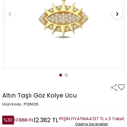
Altın Taşlı Göz Kolye Ucu
Ürün Kodu : P126025
PEŞİN FİYATINA
4.127 TL x 3 Taksit
12.382
TL
%
30
17.688
TL
Ödeme Seçenekleri