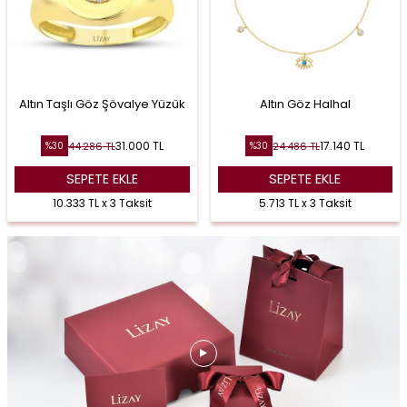
Altın Taşlı Göz Şövalye Yüzük
Altın Göz Halhal
31.000
TL
17.140
TL
44.286
TL
24.486
TL
%
30
%
30
SEPETE EKLE
SEPETE EKLE
10.333 TL x 3 Taksit
5.713 TL x 3 Taksit