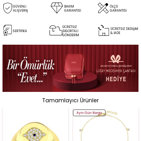
GÜVENLİ
BAKIM
ÖLÇÜ
ALIŞVERİŞ
GARANTİSİ
GARANTİSİ
ÜCRETSİZ
ÜCRETSİZ DEĞİŞİM
SERTİFİKA
SİGORTALI
& İADE
GÖNDERİM
Tamamlayıcı Ürünler
Aynı Gün Kargo