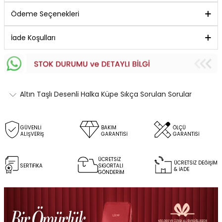
Ödeme Seçenekleri
İade Koşulları
Altın Taşlı Desenli Halka Küpe Sıkça Sorulan Sorular
GÜVENLİ
BAKIM
ÖLÇÜ
ALIŞVERİŞ
GARANTİSİ
GARANTİSİ
ÜCRETSİZ
ÜCRETSİZ DEĞİŞİM
SERTİFİKA
SİGORTALI
& İADE
GÖNDERİM