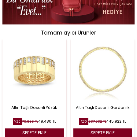
Tamamlayıcı Ürünler
Altın Taşlı Desenli Yüzük
Altın Taşlı Desenli Gerdanlık
49.480
TL
445.922
TL
70.686
TL
637.032
TL
%
30
%
30
SEPETE EKLE
SEPETE EKLE