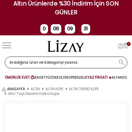
Altın Ürünlerde %30 İndirim İçin SON
GÜNLER
0
06
09
30
Gün
Saat
Dakika
Saniye
0
ÖMÜRLÜK EVET 💍
BAGET
YÜZÜK
KOLYE
KÜPE
BİLEKLİK
YAZ FIRSATI ☀️
ALYANS
SET
ANASAYFA
ALTIN
ALTIN KÜPE
ALTIN TREND KÜPE
Altın Taşlı Desenli Halka Küpe