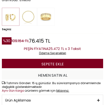
Ürün Kodu : E1118510
Seçiniz
76.415
TL
%
30
109.164
TL
PEŞİN FİYATINA
25.472 TL x 3 Taksit
Ödeme Seçenekleri
SEPETE EKLE
HEMEN SATIN AL
Tahmini Gönderi: 15 iş günüdür. Bu süre kampanya dönemlerinde
değişiklik gösterebilmektedir.
Aynı Gün Kargo
ürünlerini görmek için
tıklayınız.
Ürün Açıklaması