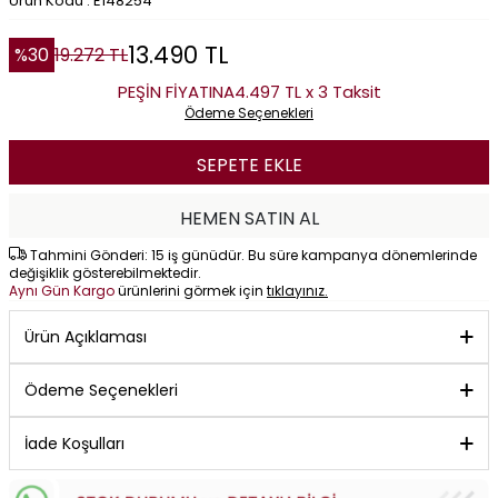
Ürün Kodu : E148254
13.490
TL
%
30
19.272
TL
PEŞİN FİYATINA
4.497 TL x 3 Taksit
Ödeme Seçenekleri
SEPETE EKLE
HEMEN SATIN AL
Tahmini Gönderi: 15 iş günüdür. Bu süre kampanya dönemlerinde
değişiklik gösterebilmektedir.
Aynı Gün Kargo
ürünlerini görmek için
tıklayınız.
Ürün Açıklaması
Ödeme Seçenekleri
İade Koşulları