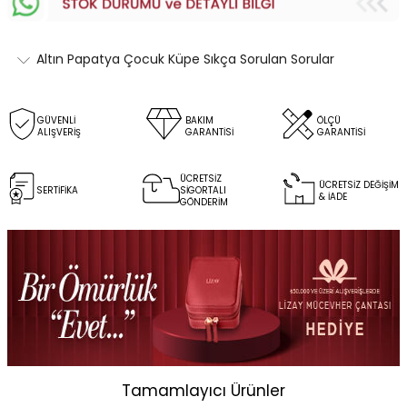
Altın Papatya Çocuk Küpe Sıkça Sorulan Sorular
GÜVENLİ
BAKIM
ÖLÇÜ
ALIŞVERİŞ
GARANTİSİ
GARANTİSİ
ÜCRETSİZ
ÜCRETSİZ DEĞİŞİM
SERTİFİKA
SİGORTALI
& İADE
GÖNDERİM
Tamamlayıcı Ürünler