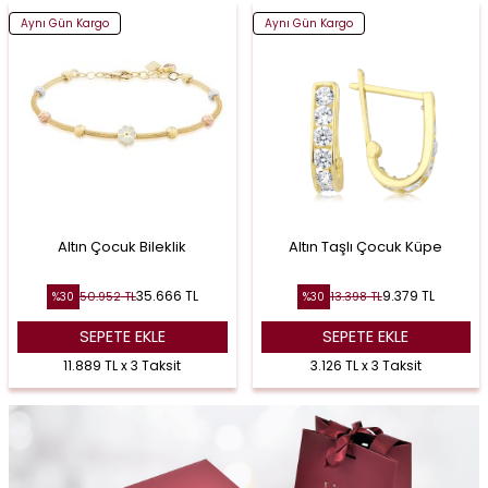
Aynı Gün Kargo
Aynı Gün Kargo
Altın Çocuk Bileklik
Altın Taşlı Çocuk Küpe
35.666
TL
9.379
TL
50.952
TL
13.398
TL
%
30
%
30
SEPETE EKLE
SEPETE EKLE
11.889 TL x 3 Taksit
3.126 TL x 3 Taksit