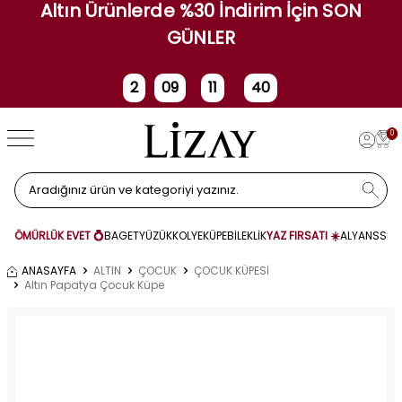
Altın Ürünlerde %30 İndirim İçin SON
GÜNLER
2
09
11
40
Gün
Saat
Dakika
Saniye
0
ÖMÜRLÜK EVET 💍
BAGET
YÜZÜK
KOLYE
KÜPE
BİLEKLİK
YAZ FIRSATI ☀️
ALYANS
SET
ANASAYFA
ALTIN
ÇOCUK
ÇOCUK KÜPESİ
Altın Papatya Çocuk Küpe