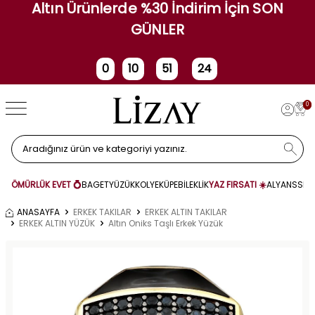
Altın Ürünlerde %30 İndirim İçin SON
GÜNLER
0
10
51
24
Gün
Saat
Dakika
Saniye
0
ÖMÜRLÜK EVET 💍
BAGET
YÜZÜK
KOLYE
KÜPE
BİLEKLİK
YAZ FIRSATI ☀️
ALYANS
SET
ANASAYFA
ERKEK TAKILAR
ERKEK ALTIN TAKILAR
ERKEK ALTIN YÜZÜK
Altın Oniks Taşlı Erkek Yüzük