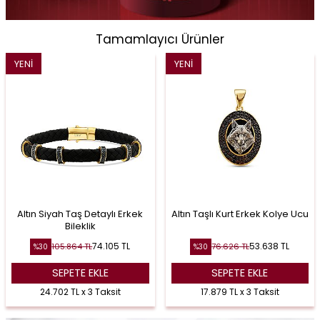
Tamamlayıcı Ürünler
YENI
YENI
Altın Siyah Taş Detaylı Erkek
Altın Taşlı Kurt Erkek Kolye Ucu
Bileklik
74.105
TL
53.638
TL
105.864
TL
76.626
TL
%
30
%
30
SEPETE EKLE
SEPETE EKLE
24.702 TL x 3 Taksit
17.879 TL x 3 Taksit