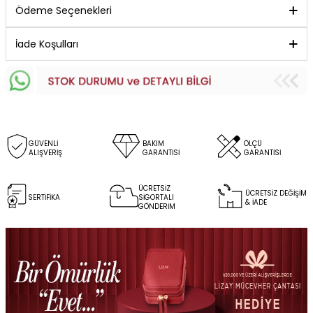
Ödeme Seçenekleri
İade Koşulları
GÜVENLİ
BAKIM
ÖLÇÜ
ALIŞVERİŞ
GARANTİSİ
GARANTİSİ
ÜCRETSİZ
ÜCRETSİZ DEĞİŞİM
SERTİFİKA
SİGORTALI
& İADE
GÖNDERİM