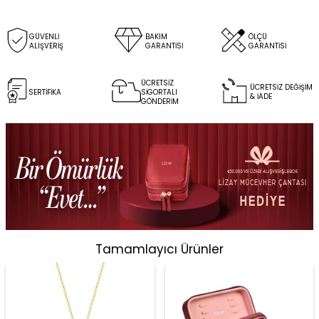
GÜVENLİ
BAKIM
ÖLÇÜ
ALIŞVERİŞ
GARANTİSİ
GARANTİSİ
ÜCRETSİZ
ÜCRETSİZ DEĞİŞİM
SERTİFİKA
SİGORTALI
& İADE
GÖNDERİM
Tamamlayıcı Ürünler