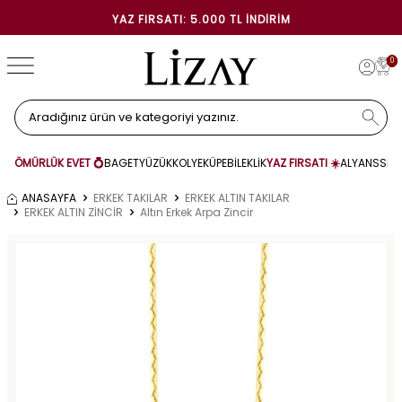
YAZ FIRSATI: 5.000 TL İNDIRIM
0
ÖMÜRLÜK EVET 💍
BAGET
YÜZÜK
KOLYE
KÜPE
BİLEKLİK
YAZ FIRSATI ☀️
ALYANS
SET
ANASAYFA
ERKEK TAKILAR
ERKEK ALTIN TAKILAR
ERKEK ALTIN ZİNCİR
Altın Erkek Arpa Zincir