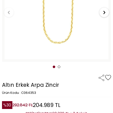
Altın Erkek Arpa Zincir
Ürün Kodu : C064353
204.989
TL
%
30
292.842
TL