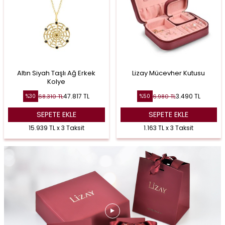
Altın Siyah Taşlı Ağ Erkek
Lizay Mücevher Kutusu
Kolye
47.817
TL
3.490
TL
68.310
TL
6.980
TL
%
30
%
50
SEPETE EKLE
SEPETE EKLE
15.939 TL x 3 Taksit
1.163 TL x 3 Taksit