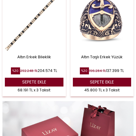
Altın Erkek Bileklik
Altın Taşlı Erkek Yüzük
204.574
TL
137.399
TL
292.248
TL
196.284
TL
%
30
%
30
SEPETE EKLE
SEPETE EKLE
68.191 TL x 3 Taksit
45.800 TL x 3 Taksit