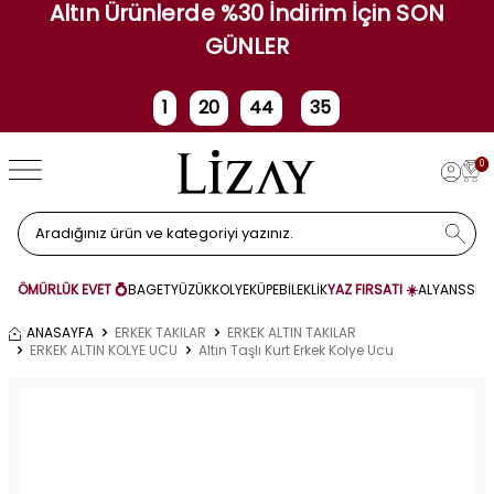
Altın Ürünlerde %30 İndirim İçin SON
GÜNLER
1
20
44
35
Gün
Saat
Dakika
Saniye
0
ÖMÜRLÜK EVET 💍
BAGET
YÜZÜK
KOLYE
KÜPE
BİLEKLİK
YAZ FIRSATI ☀️
ALYANS
SET
ANASAYFA
ERKEK TAKILAR
ERKEK ALTIN TAKILAR
ERKEK ALTIN KOLYE UCU
Altın Taşlı Kurt Erkek Kolye Ucu