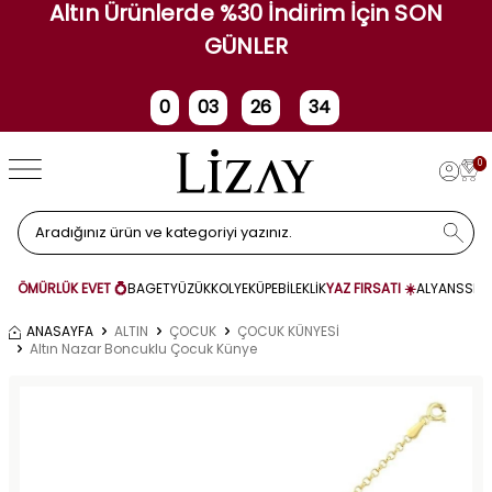
Altın Ürünlerde %30 İndirim İçin SON
GÜNLER
0
03
26
34
Gün
Saat
Dakika
Saniye
0
ÖMÜRLÜK EVET 💍
BAGET
YÜZÜK
KOLYE
KÜPE
BİLEKLİK
YAZ FIRSATI ☀️
ALYANS
SET
ANASAYFA
ALTIN
ÇOCUK
ÇOCUK KÜNYESİ
Altın Nazar Boncuklu Çocuk Künye