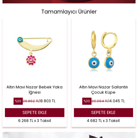
Tamamlayıcı Ürünler
Altın Mavi Nazar Bebek Yaka
Altın Mavi Nazar Sallantılı
İğnesi
Çocuk Küpe
18.803
TL
14.045
TL
26.862
TL
20.064
TL
%
30
%
30
SEPETE EKLE
SEPETE EKLE
6.268 TL x 3 Taksit
4.682 TL x 3 Taksit