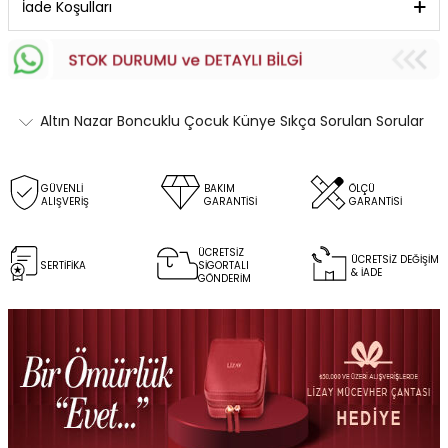
İade Koşulları
Altın Nazar Boncuklu Çocuk Künye Sıkça Sorulan Sorular
GÜVENLİ
BAKIM
ÖLÇÜ
ALIŞVERİŞ
GARANTİSİ
GARANTİSİ
ÜCRETSİZ
ÜCRETSİZ DEĞİŞİM
SERTİFİKA
SİGORTALI
& İADE
GÖNDERİM