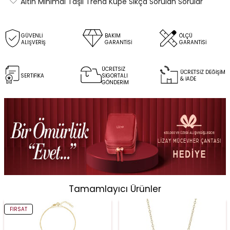
Altın Minimal Taşlı Trend Küpe Sıkça Sorulan Sorular
GÜVENLİ
BAKIM
ÖLÇÜ
ALIŞVERİŞ
GARANTİSİ
GARANTİSİ
ÜCRETSİZ
ÜCRETSİZ DEĞİŞİM
SERTİFİKA
SİGORTALI
& İADE
GÖNDERİM
Tamamlayıcı Ürünler
FIRSAT