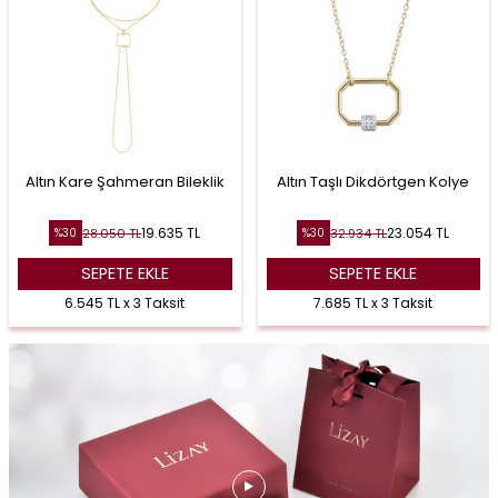
Altın Kare Şahmeran Bileklik
Altın Taşlı Dikdörtgen Kolye
19.635
TL
23.054
TL
28.050
TL
32.934
TL
%
30
%
30
SEPETE EKLE
SEPETE EKLE
6.545 TL x 3 Taksit
7.685 TL x 3 Taksit