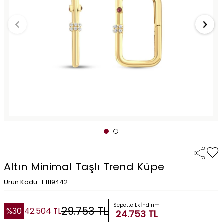
Altın Minimal Taşlı Trend Küpe
Ürün Kodu : E1119442
Sepette Ek İndirim
29.753
TL
%
30
42.504
TL
24.753
TL