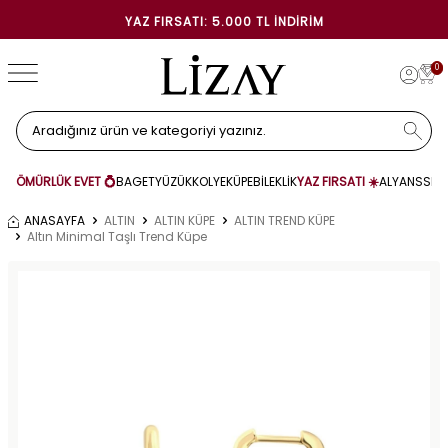
YAZ FIRSATI: 5.000 TL İNDIRIM
0
ÖMÜRLÜK EVET 💍
BAGET
YÜZÜK
KOLYE
KÜPE
BİLEKLİK
YAZ FIRSATI ☀️
ALYANS
SET
ANASAYFA
ALTIN
ALTIN KÜPE
ALTIN TREND KÜPE
Altın Minimal Taşlı Trend Küpe