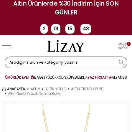
Altın Ürünlerde %30 İndirim İçin SON
GÜNLER
2
01
15
43
Gün
Saat
Dakika
Saniye
0
ÖMÜRLÜK EVET 💍
BAGET
YÜZÜK
KOLYE
KÜPE
BİLEKLİK
YAZ FIRSATI ☀️
ALYANS
SET
ANASAYFA
ALTIN
ALTIN KOLYE
ALTIN TREND KOLYE
Altın Deniz Yıldızlı Damla Kolye