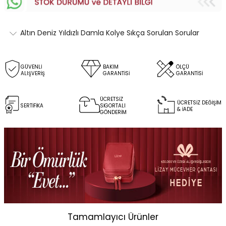
Altın Deniz Yıldızlı Damla Kolye Sıkça Sorulan Sorular
GÜVENLİ
BAKIM
ÖLÇÜ
ALIŞVERİŞ
GARANTİSİ
GARANTİSİ
ÜCRETSİZ
ÜCRETSİZ DEĞİŞİM
SERTİFİKA
SİGORTALI
& İADE
GÖNDERİM
Tamamlayıcı Ürünler