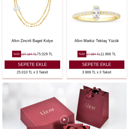
Altın Zincirli Baget Kolye
Altın Markiz Tektaş Yüzük
75.029
TL
11.966
TL
107.184
TL
17.094
TL
%
30
%
30
SEPETE EKLE
SEPETE EKLE
25.010 TL x 3 Taksit
3.989 TL x 3 Taksit