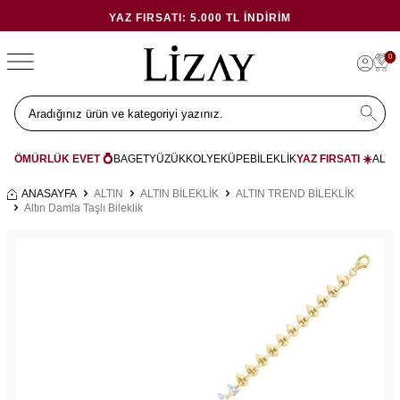
YAZ FIRSATI: 5.000 TL İNDIRIM
0
ÖMÜRLÜK EVET 💍
BAGET
YÜZÜK
KOLYE
KÜPE
BİLEKLİK
YAZ FIRSATI ☀️
ALYA
ANASAYFA
ALTIN
ALTIN BİLEKLİK
ALTIN TREND BİLEKLİK
Altın Damla Taşlı Bileklik