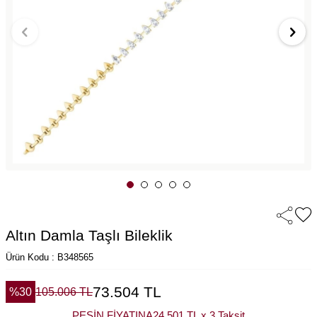
Altın Damla Taşlı Bileklik
Ürün Kodu : B348565
73.504
TL
%
30
105.006
TL
PEŞİN FİYATINA
24.501 TL x 3 Taksit