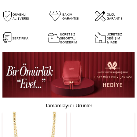
GÜVENLİ
BAKIM
ÖLÇÜ
ALIŞVERİŞ
GARANTİSİ
GARANTİSİ
ÜCRETSİZ
ÜCRETSİZ
SERTİFİKA
SİGORTALI
DEĞİŞİM
GÖNDERİM
& İADE
Tamamlayıcı Ürünler