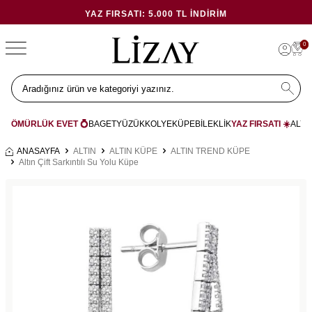
YAZ FIRSATI: 5.000 TL İNDIRIM
0
ÖMÜRLÜK EVET 💍
BAGET
YÜZÜK
KOLYE
KÜPE
BİLEKLİK
YAZ FIRSATI ☀️
ALYA
ANASAYFA
ALTIN
ALTIN KÜPE
ALTIN TREND KÜPE
Altın Çift Sarkıntılı Su Yolu Küpe