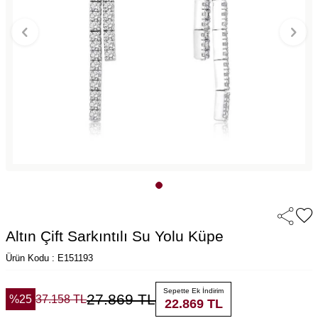
Altın Çift Sarkıntılı Su Yolu Küpe
Ürün Kodu : E151193
Sepette Ek İndirim
27.869
TL
%
25
37.158
TL
22.869
TL