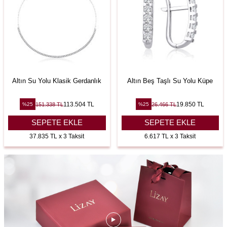
Altın Su Yolu Klasik Gerdanlık
Altın Beş Taşlı Su Yolu Küpe
113.504
TL
19.850
TL
151.338
TL
26.466
TL
%
25
%
25
SEPETE EKLE
SEPETE EKLE
37.835 TL x 3 Taksit
6.617 TL x 3 Taksit