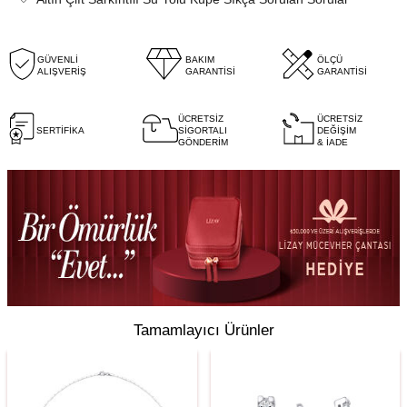
GÜVENLİ
BAKIM
ÖLÇÜ
ALIŞVERİŞ
GARANTİSİ
GARANTİSİ
ÜCRETSİZ
ÜCRETSİZ
SERTİFİKA
SİGORTALI
DEĞİŞİM
GÖNDERİM
& İADE
Tamamlayıcı Ürünler