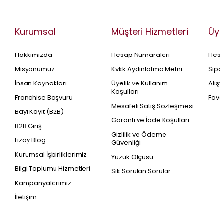
Kurumsal
Müşteri Hizmetleri
Üy
Hakkımızda
Hesap Numaraları
He
Misyonumuz
Kvkk Aydınlatma Metni
Sip
İnsan Kaynakları
Üyelik ve Kullanım
Alı
Koşulları
Franchise Başvuru
Fav
Mesafeli Satış Sözleşmesi
Bayi Kayıt (B2B)
Garanti ve İade Koşulları
B2B Giriş
Gizlilik ve Ödeme
Lizay Blog
Güvenliği
Kurumsal İşbirliklerimiz
Yüzük Ölçüsü
Bilgi Toplumu Hizmetleri
Sık Sorulan Sorular
Kampanyalarımız
İletişim