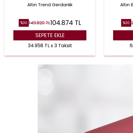
Altın Trend Gerdanlık
Altın 
104.874
TL
149.820
TL
%
30
%
30
SEPETE EKLE
34.958 TL x 3 Taksit
6