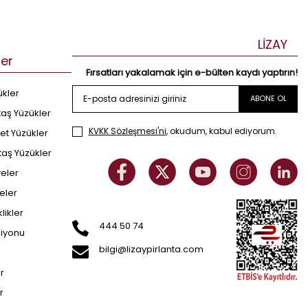
LİZAY
ler
Fırsatları yakalamak için e-bülten kaydı yaptırın!
ükler
ABONE OL
taş Yüzükler
KVKK Sözleşmesi'ni
, okudum, kabul ediyorum.
et Yüzükler
taş Yüzükler
yeler
eler
klikler
444 50 74
siyonu
bilgi@lizaypirlanta.com
er
r