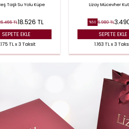
Beş Taşlı Su Yolu Küpe
Lizay Mücevher Ku
18.526
TL
3.49
26.466
TL
6.980
TL
%
50
SEPETE EKLE
SEPETE EKLE
.175 TL x 3 Taksit
1.163 TL x 3 Taks