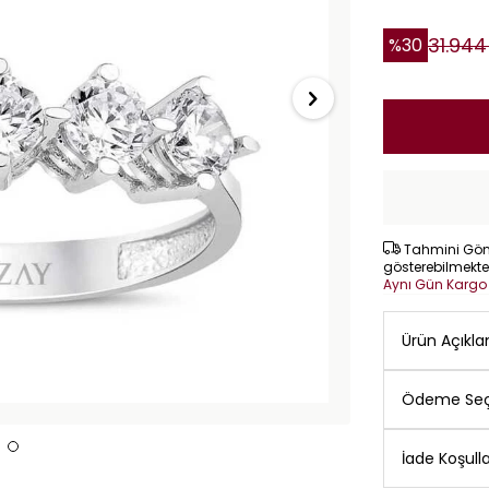
31.944
%
30
Tahmini Gönd
gösterebilmekte
Aynı Gün Karg
Ürün Açıkl
Ödeme Seç
İade Koşulla