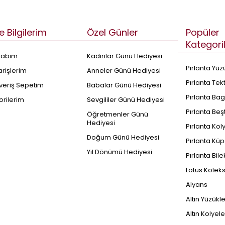
e Bilgilerim
Özel Günler
Popüler
Kategori
sabım
Kadınlar Günü Hediyesi
Pırlanta Yüz
arişlerim
Anneler Günü Hediyesi
Pırlanta Tek
şveriş Sepetim
Babalar Günü Hediyesi
Pırlanta Bag
orilerim
Sevgililer Günü Hediyesi
Pırlanta Beş
Öğretmenler Günü
Hediyesi
Pırlanta Kol
Doğum Günü Hediyesi
Pırlanta Küp
Yıl Dönümü Hediyesi
Pırlanta Bile
Lotus Kolek
Alyans
Altın Yüzükl
Altın Kolyele