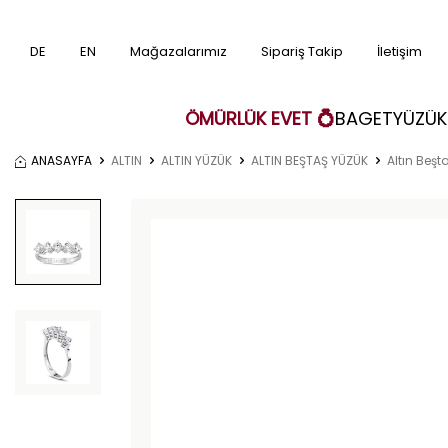
DE
EN
Mağazalarımız
Sipariş Takip
İletişim
ÖMÜRLÜK EVET 💍
BAGET
YÜZÜK
ANASAYFA
ALTIN
ALTIN YÜZÜK
ALTIN BEŞTAŞ YÜZÜK
Altın Beşt