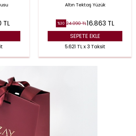
tusu
Altın Tektaş Yüzük
0
TL
16.863
TL
24.090
TL
%
30
SEPETE EKLE
it
5.621 TL x 3 Taksit