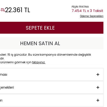
PEŞİN FİYATINA
22.361
TL
TL
7.454 TL x 3 Taksit
Ödeme Seçenekleri
SEPETE EKLE
HEMEN SATIN AL
eri: 15 iş günüdür. Bu süre kampanya dönemlerinde değişiklik
dir.
o
ürünlerini görmek için
tıklayınız.
aması
enekleri
rı