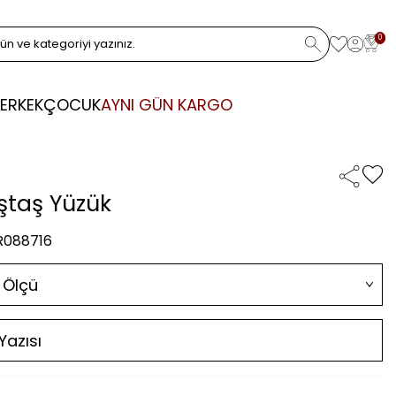
0
ERKEK
ÇOCUK
AYNI GÜN KARGO
eştaş Yüzük
 R088716