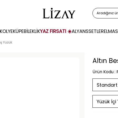
KOLYE
KÜPE
BİLEKLİK
YAZ FIRSATI ☀️
ALYANS
SETLER
ELMAS
aş Yüzük
Altın B
Ürün Kodu :