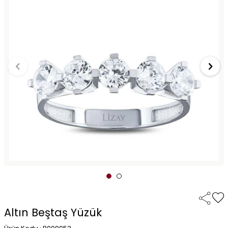
Altın Beştaş Yüzük