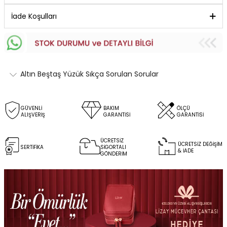
İade Koşulları
Altın Beştaş Yüzük Sıkça Sorulan Sorular
GÜVENLİ
BAKIM
ÖLÇÜ
ALIŞVERİŞ
GARANTİSİ
GARANTİSİ
ÜCRETSİZ
ÜCRETSİZ DEĞİŞİM
SERTİFİKA
SİGORTALI
& İADE
GÖNDERİM