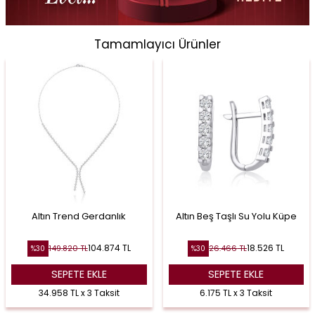
Tamamlayıcı Ürünler
Altın Trend Gerdanlık
Altın Beş Taşlı Su Yolu Küpe
104.874
TL
18.526
TL
149.820
TL
26.466
TL
%
30
%
30
SEPETE EKLE
SEPETE EKLE
34.958 TL x 3 Taksit
6.175 TL x 3 Taksit