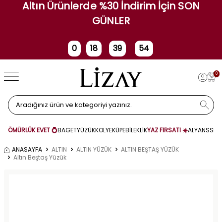
Altın Ürünlerde %30 İndirim İçin SON
GÜNLER
0
18
39
53
Gün
Saat
Dakika
Saniye
0
ÖMÜRLÜK EVET 💍
BAGET
YÜZÜK
KOLYE
KÜPE
BİLEKLİK
YAZ FIRSATI ☀️
ALYANS
SET
ANASAYFA
ALTIN
ALTIN YÜZÜK
ALTIN BEŞTAŞ YÜZÜK
Altın Beştaş Yüzük