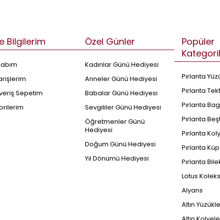
e Bilgilerim
Özel Günler
Popüler
Kategori
sabım
Kadınlar Günü Hediyesi
Pırlanta Yüz
arişlerim
Anneler Günü Hediyesi
Pırlanta Tek
şveriş Sepetim
Babalar Günü Hediyesi
Pırlanta Bag
orilerim
Sevgililer Günü Hediyesi
Pırlanta Beş
Öğretmenler Günü
Hediyesi
Pırlanta Kol
Doğum Günü Hediyesi
Pırlanta Küp
Yıl Dönümü Hediyesi
Pırlanta Bile
Lotus Kolek
Alyans
Altın Yüzükl
Altın Kolyele