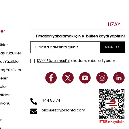
LİZAY
ler
Fırsatları yakalamak için e-bülten kaydı yaptırın!
ükler
ABONE OL
taş Yüzükler
KVKK Sözleşmesi'ni
, okudum, kabul ediyorum.
et Yüzükler
taş Yüzükler
yeler
eler
klikler
444 50 74
siyonu
bilgi@lizaypirlanta.com
er
r