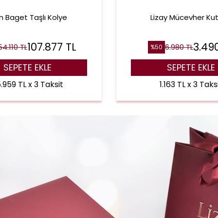
ın Baget Taşlı Kolye
Lizay Mücevher Ku
107.877
TL
3.49
54.110
TL
6.980
TL
%
50
SEPETE EKLE
SEPETE EKLE
.959 TL x 3 Taksit
1.163 TL x 3 Taks