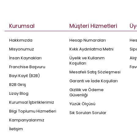
Kurumsal
Müşteri Hizmetleri
Üy
Hakkımızda
Hesap Numaraları
He
Misyonumuz
Kvkk Aydınlatma Metni
Sip
İnsan Kaynakları
Üyelik ve Kullanım
Alı
Koşulları
Franchise Başvuru
Fav
Mesafeli Satış Sözleşmesi
Bayi Kayıt (B2B)
Garanti ve İade Koşulları
B2B Giriş
Gizlilik ve Ödeme
Lizay Blog
Güvenliği
Kurumsal İşbirliklerimiz
Yüzük Ölçüsü
Bilgi Toplumu Hizmetleri
Sık Sorulan Sorular
Kampanyalarımız
İletişim