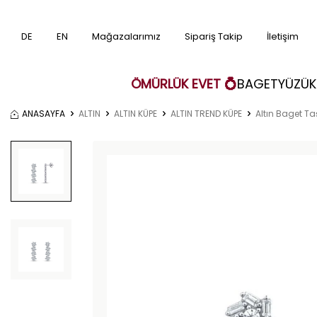
DE
EN
Mağazalarımız
Sipariş Takip
İletişim
ÖMÜRLÜK EVET 💍
BAGET
YÜZÜK
ANASAYFA
ALTIN
ALTIN KÜPE
ALTIN TREND KÜPE
Altın Baget Ta