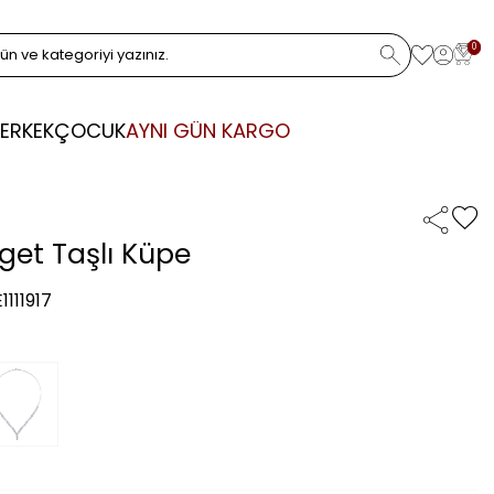
0
ERKEK
ÇOCUK
AYNI GÜN KARGO
aget Taşlı Küpe
1111917