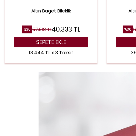
Altın Baget Bileklik
Alt
40.333
TL
57.618
TL
1
%
30
%
30
SEPETE EKLE
13.444 TL x 3 Taksit
35