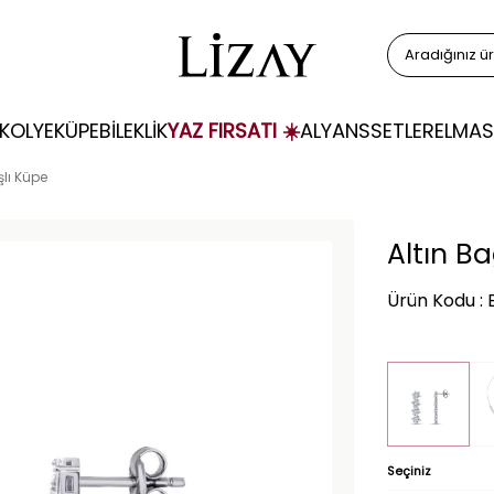
KOLYE
KÜPE
BİLEKLİK
YAZ FIRSATI ☀️
ALYANS
SETLER
ELMAS
şlı Küpe
Altın B
Ürün Kodu : E
Seçiniz