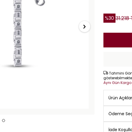
31.218
%
30
Tahmini Gönd
gösterebilmekte
Aynı Gün Karg
Ürün Açıkl
Ödeme Seç
İade Koşulla