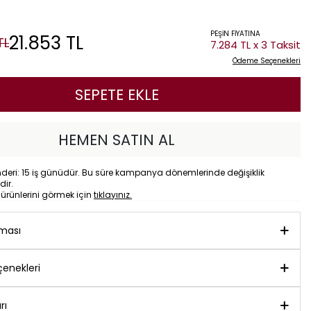
PEŞİN FİYATINA
21.853
TL
TL
7.284 TL x 3 Taksit
Ödeme Seçenekleri
SEPETE EKLE
HEMEN SATIN AL
eri: 15 iş günüdür. Bu süre kampanya dönemlerinde değişiklik
dir.
o
ürünlerini görmek için
tıklayınız.
aması
enekleri
rı