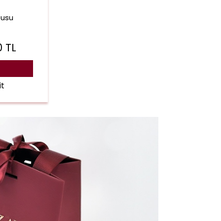
tusu
0
TL
it