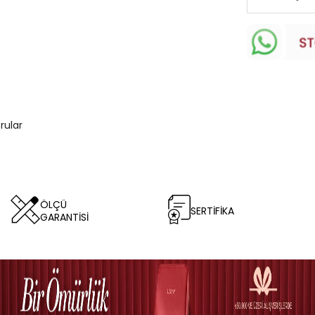
rular
ÖLÇÜ
SERTİFİKA
GARANTİSİ