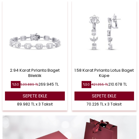
2.94 Karat Pırlanta Baget
1.58 Karat Pırlanta Lotus Baget
Bileklik
Küpe
269.945
TL
210.678
TL
539.889
TL
421.355
TL
%
50
%
50
SEPETE EKLE
SEPETE EKLE
89.982 TL x 3 Taksit
70.226 TL x 3 Taksit