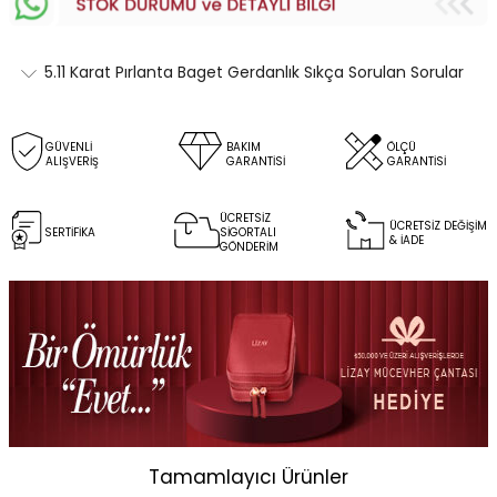
5.11 Karat Pırlanta Baget Gerdanlık Sıkça Sorulan Sorular
GÜVENLİ
BAKIM
ÖLÇÜ
ALIŞVERİŞ
GARANTİSİ
GARANTİSİ
ÜCRETSİZ
ÜCRETSİZ DEĞİŞİM
SERTİFİKA
SİGORTALI
& İADE
GÖNDERİM
Tamamlayıcı Ürünler