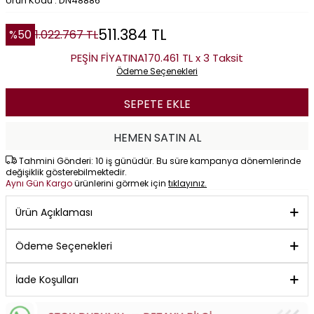
Ürün Kodu : DN48886
511.384
TL
%
50
1.022.767
TL
PEŞİN FİYATINA
170.461 TL x 3 Taksit
Ödeme Seçenekleri
SEPETE EKLE
HEMEN SATIN AL
Tahmini Gönderi: 10 iş günüdür. Bu süre kampanya dönemlerinde
değişiklik gösterebilmektedir.
Aynı Gün Kargo
ürünlerini görmek için
tıklayınız.
Ürün Açıklaması
Ödeme Seçenekleri
İade Koşulları