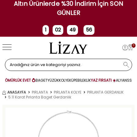
Altın Ürünlerde %30 İndirim İçin SON
GÜNLER
1
02
49
55
Gün
Saat
Dakika
Saniye
0
ÖMÜRLÜK EVET 💍
BAGET
YÜZÜK
KOLYE
KÜPE
BİLEKLİK
YAZ FIRSATI ☀️
ALYANS
SET
ANASAYFA
PIRLANTA
PIRLANTA KOLYE
PIRLANTA GERDANLIK
5.11 Karat Pırlanta Baget Gerdanlık