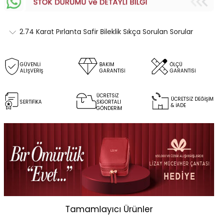
2.74 Karat Pırlanta Safir Bileklik Sıkça Sorulan Sorular
GÜVENLİ
BAKIM
ÖLÇÜ
ALIŞVERİŞ
GARANTİSİ
GARANTİSİ
ÜCRETSİZ
ÜCRETSİZ DEĞİŞİM
SERTİFİKA
SİGORTALI
& İADE
GÖNDERİM
Tamamlayıcı Ürünler