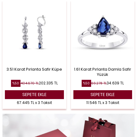
3.51 Karat Pırlanta Safir Küpe
1.61 Karat Pırlanta Damla Safir
Yüzük
202.335
TL
34.639
TL
404.670
TL
69.278
TL
%
50
%
50
SEPETE EKLE
SEPETE EKLE
67.445 TL x 3 Taksit
11.546 TL x 3 Taksit