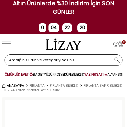
Altın Ürünlerde %30 İndirim İçin SON
GÜNLER
0
04
22
19
Gün
Saat
Dakika
Saniye
0
ÖMÜRLÜK EVET 💍
BAGET
YÜZÜK
KOLYE
KÜPE
BİLEKLİK
YAZ FIRSATI ☀️
ALYANS
SET
ANASAYFA
PIRLANTA
PIRLANTA BİLEKLİK
PIRLANTA SAFİR BİLEKLİK
2.74 Karat Pırlanta Safir Bileklik