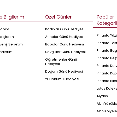
e Bilgilerim
Özel Günler
Popüler
Kategori
sabım
Kadınlar Günü Hediyesi
Pırlanta Yüz
arişlerim
Anneler Günü Hediyesi
Pırlanta Tek
şveriş Sepetim
Babalar Günü Hediyesi
Pırlanta Bag
orilerim
Sevgililer Günü Hediyesi
Pırlanta Beş
Öğretmenler Günü
Hediyesi
Pırlanta Kol
Doğum Günü Hediyesi
Pırlanta Küp
Yıl Dönümü Hediyesi
Pırlanta Bile
Lotus Kolek
Alyans
Altın Yüzükl
Altın Kolyele