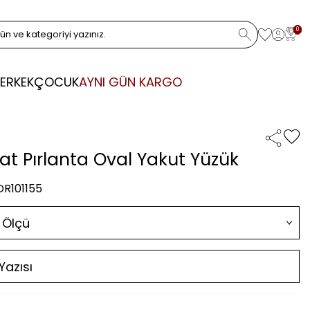
0
ERKEK
ÇOCUK
AYNI GÜN KARGO
rat Pırlanta Oval Yakut Yüzük
DR101155