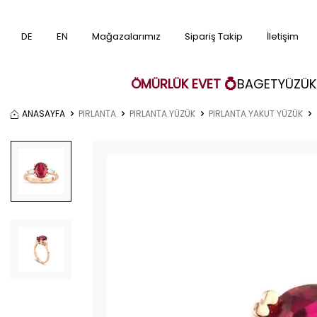
DE
EN
Mağazalarımız
Sipariş Takip
İletişim
ÖMÜRLÜK EVET 💍
BAGET
YÜZÜK
ANASAYFA
PIRLANTA
PIRLANTA YÜZÜK
PIRLANTA YAKUT YÜZÜK