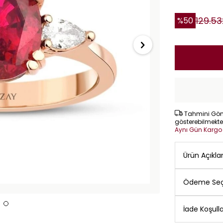
129.53
%
50
Tahmini Gönd
gösterebilmekte
Aynı Gün Karg
Ürün Açıkl
Ödeme Seç
İade Koşulla