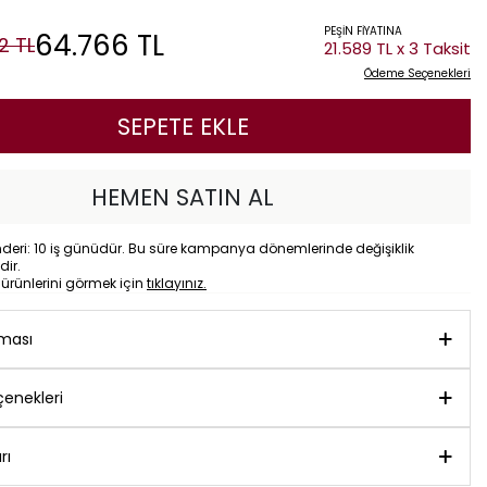
PEŞİN FİYATINA
64.766
TL
2
TL
21.589 TL x 3 Taksit
Ödeme Seçenekleri
SEPETE EKLE
HEMEN SATIN AL
eri: 10 iş günüdür. Bu süre kampanya dönemlerinde değişiklik
dir.
o
ürünlerini görmek için
tıklayınız.
aması
enekleri
rı