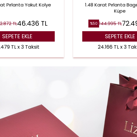
rat Pırlanta Yakut Kolye
1.48 Karat Pırlanta Bag
Küpe
46.436
TL
72.4
2.872
TL
144.995
TL
%
50
SEPETE EKLE
SEPETE EKLE
.479 TL x 3 Taksit
24.166 TL x 3 Tak