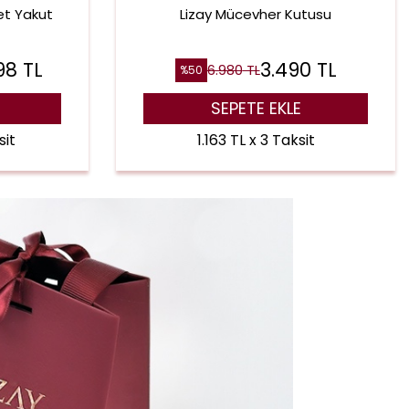
et Yakut
Lizay Mücevher Kutusu
98
TL
3.490
TL
6.980
TL
%
50
SEPETE EKLE
sit
1.163 TL x 3 Taksit