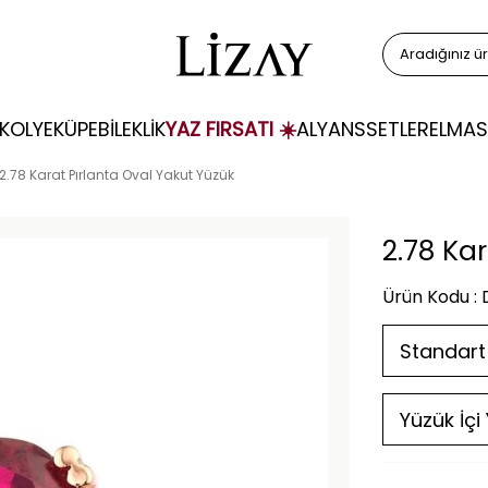
KOLYE
KÜPE
BİLEKLİK
YAZ FIRSATI ☀️
ALYANS
SETLER
ELMAS
2.78 Karat Pırlanta Oval Yakut Yüzük
2.78 Ka
Ürün Kodu : 