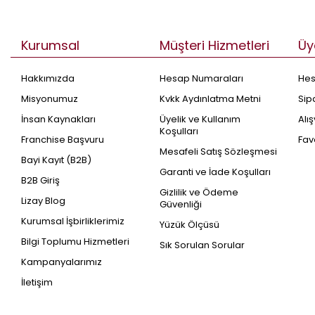
Kurumsal
Müşteri Hizmetleri
Üy
Hakkımızda
Hesap Numaraları
He
Misyonumuz
Kvkk Aydınlatma Metni
Sip
İnsan Kaynakları
Üyelik ve Kullanım
Alı
Koşulları
Franchise Başvuru
Fav
Mesafeli Satış Sözleşmesi
Bayi Kayıt (B2B)
Garanti ve İade Koşulları
B2B Giriş
Gizlilik ve Ödeme
Lizay Blog
Güvenliği
Kurumsal İşbirliklerimiz
Yüzük Ölçüsü
Bilgi Toplumu Hizmetleri
Sık Sorulan Sorular
Kampanyalarımız
İletişim