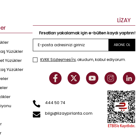
LİZAY
ler
Fırsatları yakalamak için e-bülten kaydı yaptırın!
ükler
ABONE OL
taş Yüzükler
KVKK Sözleşmesi'ni
, okudum, kabul ediyorum.
et Yüzükler
taş Yüzükler
yeler
eler
klikler
444 50 74
siyonu
bilgi@lizaypirlanta.com
er
r