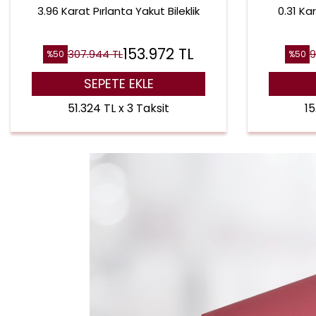
3.96 Karat Pırlanta Yakut Bileklik
0.31 Ka
153.972
TL
307.944
TL
9
%
50
%
50
SEPETE EKLE
51.324 TL x 3 Taksit
15